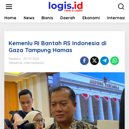
L
e
w
a
Home
News
Bisnis
Daerah
Ekonomi
Internasio
t
i
k
e
Kemenlu RI Bantah RS Indonesia di
k
o
Gaza Tampung Hamas
n
t
Redaksi
07/11/2023
Headline
,
Internasional
e
n