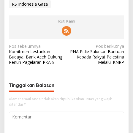
RS Indonesia Gaza
Ikuti Kami
N
Pos sebelumnya
Pos berikutnya
Komitmen Lestarikan
PNA Pidie Salurkan Bantuan
a
Budaya, Bank Aceh Dukung
Kepada Rakyat Palestina
v
Penuh Pagelaran PKA-8
Melalui KNRP
i
g
Tinggalkan Balasan
a
s
Alamat email Anda tidak akan dipublikasikan.
Ruas yang wajib
i
ditandai
*
p
o
s