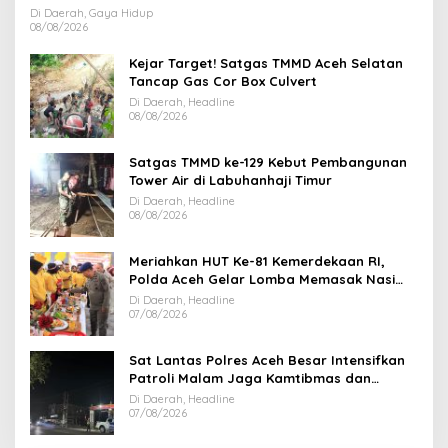
Di Daerah, Gaya Hidup
08/08/2026
Kejar Target! Satgas TMMD Aceh Selatan
Tancap Gas Cor Box Culvert
Di Daerah, Headline
08/08/2026
Satgas TMMD ke-129 Kebut Pembangunan
Tower Air di Labuhanhaji Timur
Di Daerah, Headline
08/08/2026
Meriahkan HUT Ke-81 Kemerdekaan RI,
Polda Aceh Gelar Lomba Memasak Nasi
Goreng dan Aneka Minuman
Di Daerah, Headline
07/08/2026
Sat Lantas Polres Aceh Besar Intensifkan
Patroli Malam Jaga Kamtibmas dan
Kelancaran Lalu Lintas
Di Daerah, Headline
07/08/2026