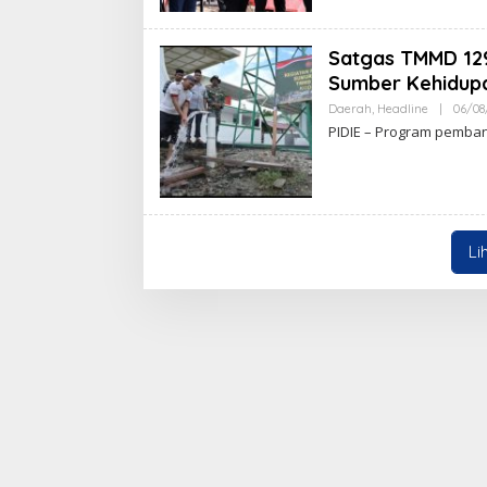
Satgas TMMD 129
Sumber Kehidup
Daerah
,
Headline
|
06/08
PIDIE – Program pemban
Li