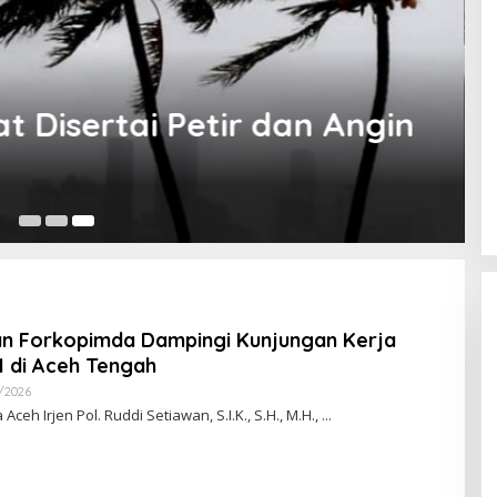
 Disertai Petir dan Angin
20
n Forkopimda Dampingi Kunjungan Kerja
I di Aceh Tengah
/2026
O
L
eh Irjen Pol. Ruddi Setiawan, S.I.K., S.H., M.H.,
E
H
R
E
D