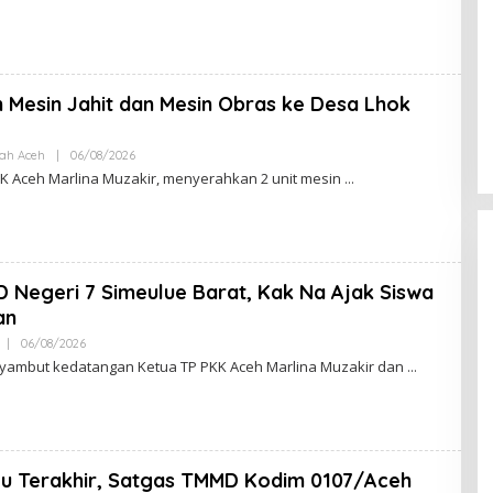
H
R
E
D
A
K
 Mesin Jahit dan Mesin Obras ke Desa Lhok
S
I
ah Aceh
|
06/08/2026
O
L
K Aceh Marlina Muzakir, menyerahkan 2 unit mesin
E
H
R
E
D
A
K
D Negeri 7 Simeulue Barat, Kak Na Ajak Siswa
S
I
an
|
06/08/2026
O
L
yambut kedatangan Ketua TP PKK Aceh Marlina Muzakir dan
E
H
R
E
D
A
K
u Terakhir, Satgas TMMD Kodim 0107/Aceh
S