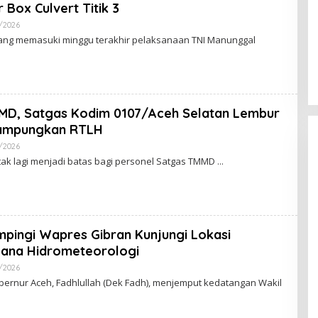
I
 Box Culvert Titik 3
/2026
O
L
ang memasuki minggu terakhir pelaksanaan TNI Manunggal
E
H
R
E
D
A
K
MD, Satgas Kodim 0107/Aceh Selatan Lembur
S
I
ampungkan RTLH
/2026
O
L
ak lagi menjadi batas bagi personel Satgas TMMD
E
H
R
E
D
A
K
ingi Wapres Gibran Kunjungi Lokasi
S
I
ana Hidrometeorologi
/2026
O
L
ernur Aceh, Fadhlullah (Dek Fadh), menjemput kedatangan Wakil
E
H
R
E