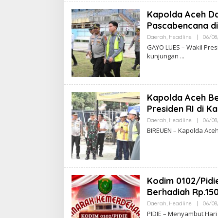
Kapolda Aceh Da
Pascabencana di
Daerah
,
Headline
|
06/08
GAYO LUES – Wakil Pres
kunjungan
Kapolda Aceh B
Presiden RI di K
Daerah
,
Headline
|
06/08
BIREUEN – Kapolda Aceh I
Kodim 0102/Pidi
Berhadiah Rp.150
Daerah
,
Headline
|
06/08
PIDIE – Menyambut Hari