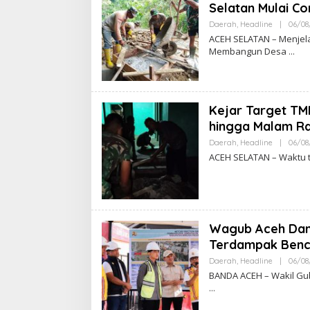
Selatan Mulai Cor
Daerah
,
Headline
|
06/08
ACEH SELATAN – Menjel
Membangun Desa
Kejar Target TM
hingga Malam R
Daerah
,
Headline
|
06/08
ACEH SELATAN – Waktu t
Wagub Aceh Damp
Terdampak Benc
Daerah
,
Headline
|
06/08
BANDA ACEH – Wakil Gub