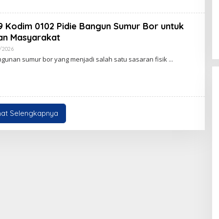
D
A
K
 Kodim 0102 Pidie Bangun Sumur Bor untuk
S
I
an Masyarakat
/2026
O
L
gunan sumur bor yang menjadi salah satu sasaran fisik
E
H
R
E
D
A
K
S
hat Selengkapnya
I