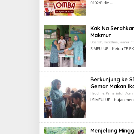
0102/Pidie
Kak Na Serahkan
Makmur
Daerah
,
Headline
,
Pemerint
SIMEULUE – Ketua TP PK
Berkunjung ke S
Gemar Makan Ik
Headline
,
Pemerintah Aceh
LSIMEULUE – Hujan men
Menjelang Mingg