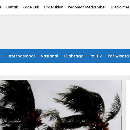
i
Kontak
Kode Etik
Order Iklan
Pedoman Media Siber
Disclaimer
i
Internasional
Nasional
Olahraga
Politik
Pariwisata