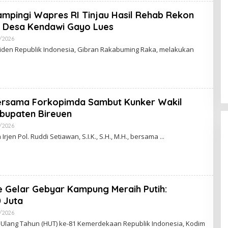
A
K
mpingi Wapres RI Tinjau Hasil Rehab Rekon
S
I
 Desa Kendawi Gayo Lues
/2026
O
L
iden Republik Indonesia, Gibran Rakabuming Raka, melakukan
E
H
R
E
D
A
K
ersama Forkopimda Sambut Kunker Wakil
S
I
abupaten Bireuen
/2026
O
L
rjen Pol. Ruddi Setiawan, S.I.K., S.H., M.H., bersama
E
H
R
E
D
A
K
e Gelar Gebyar Kampung Meraih Putih:
S
I
 Juta
/2026
O
L
 Ulang Tahun (HUT) ke-81 Kemerdekaan Republik Indonesia, Kodim
E