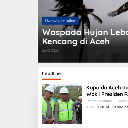
Daerah
,
headline
n
Waspada Hujan Lebat
r
Kencang di Aceh
26/01/2024
headline
Kapolda Aceh da
Wakil Presiden R
Daerah
,
Headline
|
06/08
ACEH TENGAH – Kapolda Ac