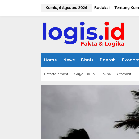
L
e
Kamis, 6 Agustus 2026
Redaksi
Tentang Kam
w
a
t
i
k
e
k
o
n
Home
News
Bisnis
Daerah
Ekonom
t
e
Entertainment
Gaya Hidup
Tekno
Otomotif
n