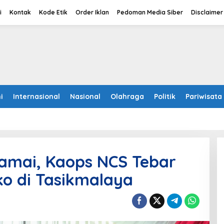
i
Kontak
Kode Etik
Order Iklan
Pedoman Media Siber
Disclaimer
i
Internasional
Nasional
Olahraga
Politik
Pariwisata
amai, Kaops NCS Tebar
o di Tasikmalaya