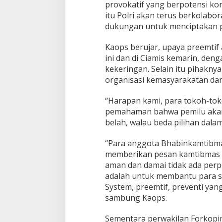
provokatif yang berpotensi kon
itu Polri akan terus berkolabo
dukungan untuk menciptakan pe
Kaops berujar, upaya preemtif 
ini dan di Ciamis kemarin, de
kekeringan. Selain itu pihakn
organisasi kemasyarakatan da
“Harapan kami, para tokoh-to
pemahaman bahwa pemilu akan s
belah, walau beda pilihan dalam
“Para anggota Bhabinkamtibma
memberikan pesan kamtibmas k
aman dan damai tidak ada per
adalah untuk membantu para san
System, preemtif, preventi yan
sambung Kaops.
Sementara perwakilan Forkopi