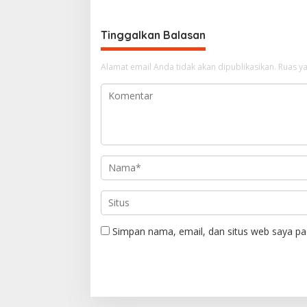
i
g
Tinggalkan Balasan
a
s
Alamat email Anda tidak akan dipublikasikan.
Ruas ya
i
p
o
s
Simpan nama, email, dan situs web saya pa