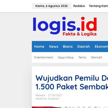
L
e
Kamis, 6 Agustus 2026
Redaksi
Tentang Kam
w
a
t
i
k
e
k
o
n
Home
News
Bisnis
Daerah
Ekonom
t
e
Entertainment
Gaya Hidup
Tekno
Otomotif
n
Wujudkan Pemilu D
1.500 Paket Sembak
Redaksi
27/10/2023
Headline
,
Nasional