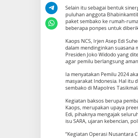
Selain itu sebagai bentuk sine
puluhan anggota Bhabinkamtib
paket sembako ke rumah-rumah 
beberapa ponpes untuk diberik
Kaops NCS, Irjen Asep Edi Suhe
dalam mendinginkan suasana m
Presiden Joko Widodo yang dite
agar pemilu berlangsung aman
Ia menyatakan Pemilu 2024 a
masyarakat Indonesia. Hal itu 
sembako di Mapolres Tasikmal
Kegiatan baksos berupa pemba
Kaops, merupakan upaya preemt
Edi, pihaknya mengajak seluruh
isu SARA, ujaran kebencian, poli
“Kegiatan Operasi Nusantara C