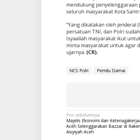
mendukung penyelenggaraan p
seluruh masyarakat Kota Santr
“Yang dikatakan oleh jenderal 
persatuan TNI, dan Polri suda
Isyaallah masyarakat ikut un
minta masyarakat untuk agar di
ujarnya.
(CR).
NCS Polri
Pemilu Damai
N
Pos sebelumnya
Majelis Ekonomi dan Ketenagakerjaa
a
Aceh Selenggarakan Bazzar di Raker
v
Aisyiyah Aceh