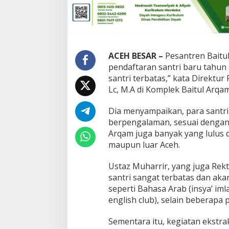
ACEH BESAR –
Pesantren Bait
pendaftaran santri baru tahun 
santri terbatas,” kata Direktur
Lc, M.A di Komplek Baitul Arqam
Dia menyampaikan, para santri
berpengalaman, sesuai dengan d
Arqam juga banyak yang lulus d
maupun luar Aceh.
Ustaz Muharrir, yang juga R
santri sangat terbatas dan ak
seperti Bahasa Arab (insya’ im
english club), selain beberapa
Sementara itu, kegiatan ekstra