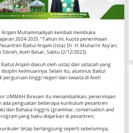
ul Arqam Muhammadiyah kembali membuka
ajaran 2024-2025. “Tahun ini, kuota penerimaan
 Pesantren Baitul Arqam Ustaz Dr. H. Muharrir Asy’ari,
 Sibreh, Aceh Besar, Sabtu (2/12/2023).
 Baitul Arqam diasuh oleh ustaz dan ustazah yang
isiplin keilmuannya. Selain itu, alumnus Baitul
i perguruan tinggi negeri dan swasta di Aceh
ektor UMMAH Bireuen itu menambahkan, penerimaan
an ada penguatan beberapa kurikulum pesantren
lak) dan Bahasa Inggris (grammar, conversation and
 program yang baku diajarkan di pesantren.
kurikuler tetap berlangsung seperti sebelumnya,