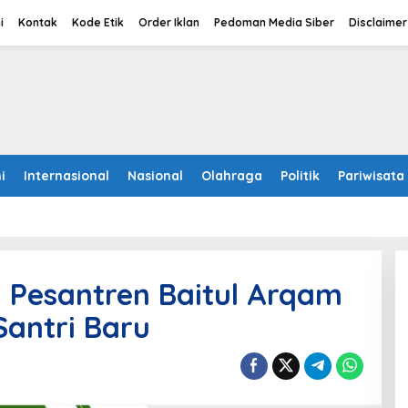
i
Kontak
Kode Etik
Order Iklan
Pedoman Media Siber
Disclaimer
i
Internasional
Nasional
Olahraga
Politik
Pariwisata
 Pesantren Baitul Arqam
antri Baru