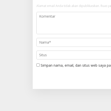
s
Alamat email Anda tidak akan dipublikasikan.
Ruas ya
i
p
o
s
Simpan nama, email, dan situs web saya pa