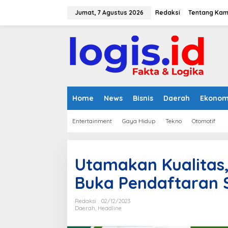
L
e
Jumat, 7 Agustus 2026
Redaksi
Tentang Kam
w
a
t
i
k
e
k
o
n
Home
News
Bisnis
Daerah
Ekonom
t
e
Entertainment
Gaya Hidup
Tekno
Otomotif
n
Utamakan Kualitas,
Buka Pendaftaran S
Redaksi
02/12/2023
Daerah
,
Headline