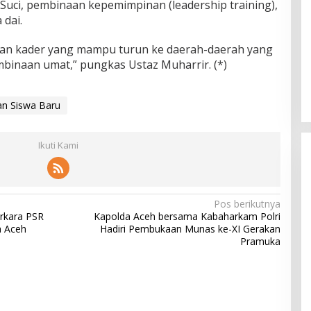
ak Suci, pembinaan kepemimpinan (leadership training),
 dai.
an kader yang mampu turun ke daerah-daerah yang
naan umat,” pungkas Ustaz Muharrir. (*)
an Siswa Baru
Ikuti Kami
Pos berikutnya
erkara PSR
Kapolda Aceh bersama Kabaharkam Polri
a Aceh
Hadiri Pembukaan Munas ke-XI Gerakan
Pramuka