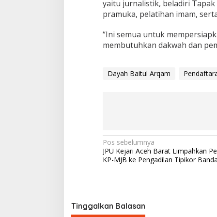
yaitu jurnalistik, beladiri Tap
pramuka, pelatihan imam, serta
“Ini semua untuk mempersiapk
membutuhkan dakwah dan pembi
Dayah Baitul Arqam
Pendaftar
N
Pos sebelumnya
JPU Kejari Aceh Barat Limpahkan P
a
KP-MJB ke Pengadilan Tipikor Band
v
i
g
Tinggalkan Balasan
a