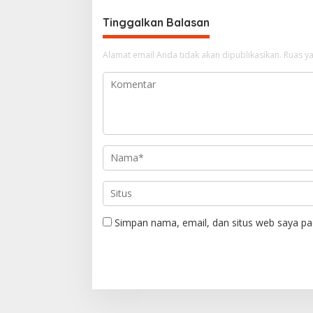
i
g
Tinggalkan Balasan
a
Alamat email Anda tidak akan dipublikasikan.
Ruas ya
s
i
p
o
s
Simpan nama, email, dan situs web saya pa