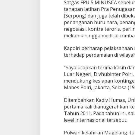
Satgas FPU 5 MINUSCA sebelum
tahapan latihan Pra Penugasan 
(Serpong) dan juga telah dibe
penanganan huru hara, penangan
negosiasi, kontra teroris, perl
mekanik hingga medical combat
Kapolri berharap pelaksanaan m
terhadap perdamaian di wilaya
“Saya ucapkan terima kasih dan
Luar Negeri, Divhubinter Polri
mendukung kesiapan kontingen i
Mabes Polri, Jakarta, Selasa (19
Ditambahkan Kadiv Humas, Unit
pertama kali dianugerahkan ke
Tahun 2011. Pada tahun ini, sa
level internasional tersebut.
Polwan kelahiran Magelang itu,