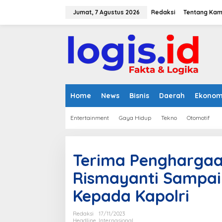
L
e
Jumat, 7 Agustus 2026
Redaksi
Tentang Kam
w
a
t
i
k
e
k
o
n
Home
News
Bisnis
Daerah
Ekonom
t
e
Entertainment
Gaya Hidup
Tekno
Otomotif
n
Terima Penghargaan
Rismayanti Sampai
Kepada Kapolri
Redaksi
17/11/2023
Headline
,
Internasional