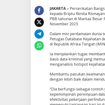
JAKARTA –
Perserikatan Bang
kepada Briptu Renita Rismayant
PBB tahunan di Markas Besar P
November 2023.
Dalam misi perdamaian dunia t
Petugas Database Kejahatan den
di Republik Afrika Tengah (MI
Ia menjalankan tugas memban
basis data kriminal yang mem
menganalisis hotspot kejahatan
Membantu pasukan keamanan 
dengan lebih baik dalam mend
“Dia berfungsi sebagai contoh
kepemimpinan perempuan dala
efektivitas pekerjaan perlind
memenuhi tantangan hari ini da