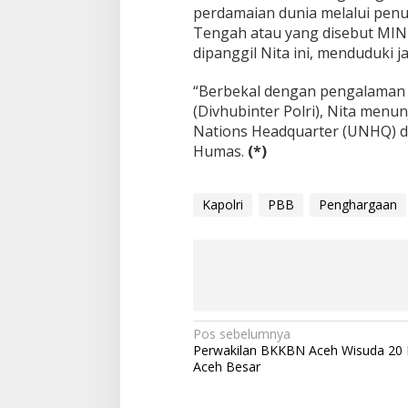
perdamaian dunia melalui penuga
Tengah atau yang disebut MINU
dipanggil Nita ini, menduduki j
“Berbekal dengan pengalaman b
(Divhubinter Polri), Nita menu
Nations Headquarter (UNHQ) da
Humas.
(*)
Kapolri
PBB
Penghargaan
N
Pos sebelumnya
Perwakilan BKKBN Aceh Wisuda 20 L
a
Aceh Besar
v