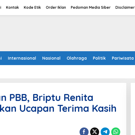
i
Kontak
Kode Etik
Order Iklan
Pedoman Media Siber
Disclaimer
i
Internasional
Nasional
Olahraga
Politik
Pariwisata
 PBB, Briptu Renita
kan Ucapan Terima Kasih