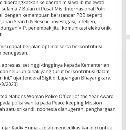
 diberangkatkan ke daerah misi wajib melewati
selama 7 Bulan di Pusat Misi Internasional Polri
kali dengan kemampuan berstandar PBB seperti
an Search & Rescue, investigasi, intelijen,
indungan VIP, penembak jitu, komunikasi elektronik,
.
isi dapat berjalan optimal serta berkontribusi
h penugasan.
 apresiasi setinggi-tingginya kepada Kementerian
, dan seluruh pihak yang turut berkontribusi dalam
ni,” ujar Jenderal Sigit di Lapangan Bhayangkara,
/9/2023).
ed Nations Woman Police Officer of the Year Award
pada polisi wanita pada Peace keeping Mission
lah satu srikandi Indonesia dianugerahi penghargaan
 ujar Kadiv Humas, telah mendedikasikan diri untuk