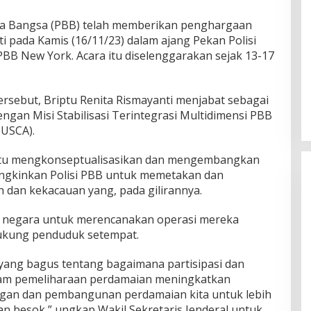
sa Bangsa (PBB) telah memberikan penghargaan
i pada Kamis (16/11/23) dalam ajang Pekan Polisi
BB New York. Acara itu diselenggarakan sejak 13-17
ersebut, Briptu Renita Rismayanti menjabat sebagai
gan Misi Stabilisasi Terintegrasi Multidimensi PBB
NUSCA).
tu mengkonseptualisasikan dan mengembangkan
ungkinkan Polisi PBB untuk memetakan dan
 dan kekacauan yang, pada gilirannya.
negara untuk merencanakan operasi mereka
ukung penduduk setempat.
 yang bagus tentang bagaimana partisipasi dan
m pemeliharaan perdamaian meningkatkan
ungan dan pembangunan perdamaian kita untuk lebih
n besok,” ungkap Wakil Sekretaris Jenderal untuk