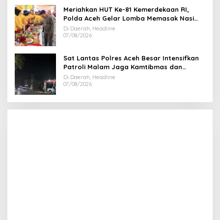
Meriahkan HUT Ke-81 Kemerdekaan RI,
Polda Aceh Gelar Lomba Memasak Nasi
Goreng dan Aneka Minuman
Di Daerah, Headline
07/08/2026
Sat Lantas Polres Aceh Besar Intensifkan
Patroli Malam Jaga Kamtibmas dan
Kelancaran Lalu Lintas
Di Daerah, Headline
07/08/2026