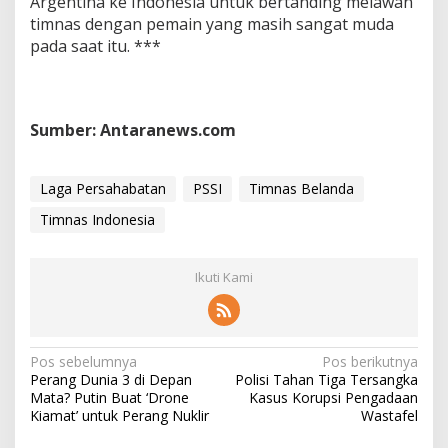
Argentina ke Indonesia untuk bertanding melawan
timnas dengan pemain yang masih sangat muda
pada saat itu. ***
Sumber: Antaranews.com
Laga Persahabatan
PSSI
Timnas Belanda
Timnas Indonesia
Ikuti Kami
N
Pos sebelumnya
Pos berikutnya
Perang Dunia 3 di Depan
Polisi Tahan Tiga Tersangka
a
Mata? Putin Buat ‘Drone
Kasus Korupsi Pengadaan
v
Kiamat’ untuk Perang Nuklir
Wastafel