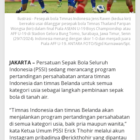
Ilustrasi - Pesepak bola Timnas Indonesia Jens Raven (kedua kiri)
bereaksi usai dilanggar pesepak bola Timnas Thailand Paripan
Wongsa (kiri) dalam final Piala ASEAN U-19 Boys Championship atau
AFF U-19 di Stadion Gelora Bung Tomo, Surabaya, Jawa Timur, Senin
(29/7/2024). Indonesia menang dengan skor 1-0 dan menjadi juara
Piala AFF U-19. ANTARA FOTO/Sigid Kurniawan/Spt.
JAKARTA –
Persatuan Sepak Bola Seluruh
Indonesia (PSSI) sedang merancang program
pertandingan persahabatan antara timnas
Indonesia dan timnas Belanda untuk semua
kategori usia sebagai langkah pembinaan sepak
bola di tanah air.
“Timnas Indonesia dan timnas Belanda akan
menjalankan program pertandingan persahabatan
di semua kategori usia, baik pria maupun wanita,”
kata Ketua Umum PSSI Erick Thohir melalui akun
Instagram pribadinya @erickthohir yang dipantau