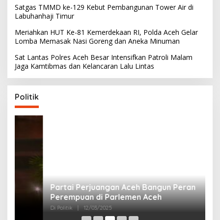
Satgas TMMD ke-129 Kebut Pembangunan Tower Air di
Labuhanhaji Timur
Meriahkan HUT Ke-81 Kemerdekaan RI, Polda Aceh Gelar
Lomba Memasak Nasi Goreng dan Aneka Minuman
Sat Lantas Polres Aceh Besar Intensifkan Patroli Malam
Jaga Kamtibmas dan Kelancaran Lalu Lintas
Politik
Partai Perjuangan Aceh Bangun Peran
P
Perempuan di Parlemen Aceh
M
Di Politik
|
12/03/2025
Di 