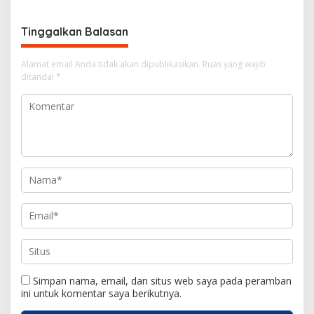
i
g
Tinggalkan Balasan
a
s
Alamat email Anda tidak akan dipublikasikan.
Ruas yang wajib
i
ditandai
*
p
o
s
Simpan nama, email, dan situs web saya pada peramban
ini untuk komentar saya berikutnya.