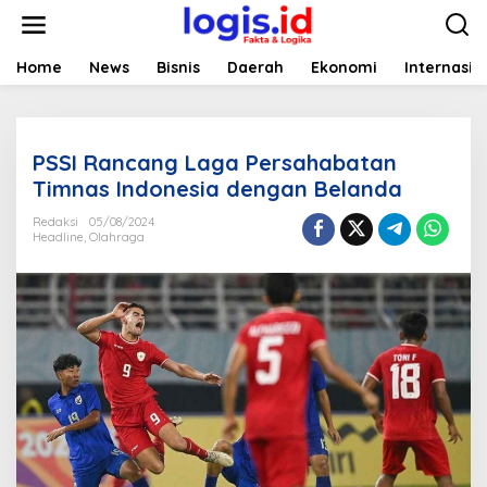
L
e
w
a
Home
News
Bisnis
Daerah
Ekonomi
Internasio
t
i
k
e
PSSI Rancang Laga Persahabatan
k
o
Timnas Indonesia dengan Belanda
n
t
Redaksi
05/08/2024
Headline
,
Olahraga
e
n