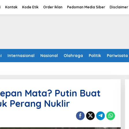
i
Kontak
Kode Etik
Order Iklan
Pedoman Media Siber
Disclaimer
i
Internasional
Nasional
Olahraga
Politik
Pariwisata
Depan Mata? Putin Buat
uk Perang Nuklir