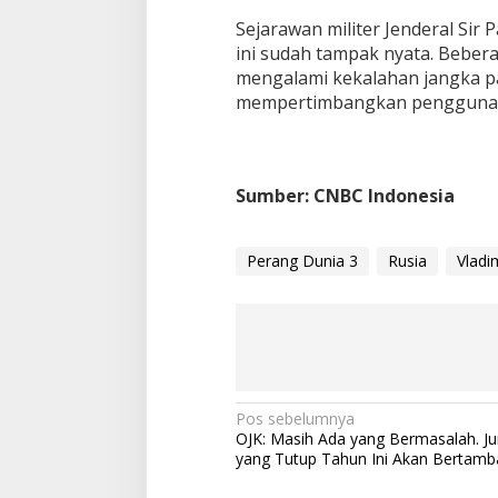
Sejarawan militer Jenderal Si
ini sudah tampak nyata. Beber
mengalami kekalahan jangka pa
mempertimbangkan penggunaan 
Sumber: CNBC Indonesia
Perang Dunia 3
Rusia
Vladi
N
Pos sebelumnya
OJK: Masih Ada yang Bermasalah. J
a
yang Tutup Tahun Ini Akan Bertamb
v