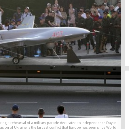
ring a rehearsal of a military parade dedicated to Independence Day in
vasion of Ukraine is the largest conflict that Europe has seen since World