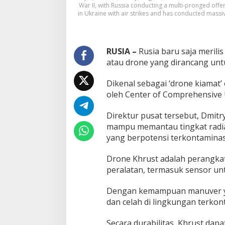
War II, with Russia conducting a multi-pronged off
in Ukraine with air strikes and has conducted massi
RUSIA –
Rusia baru saja merilis
atau drone yang dirancang untu
Dikenal sebagai ‘drone kiamat’
oleh Center of Comprehensive
Direktur pusat tersebut, Dmitr
mampu memantau tingkat radia
yang berpotensi terkontaminas
Drone Khrust adalah perangkat 
peralatan, termasuk sensor un
Dengan kemampuan manuver yang
dan celah di lingkungan terkon
Secara durabilitas, Khrust dap