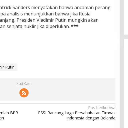
r Patrick Sanders menyatakan bahwa ancaman perang
apa analisis menunjukkan bahwa jika Rusia
njang, Presiden Vladimir Putin mungkin akan
senjata nuklir jika diperlukan.
***
mir Putin
Ikuti Kami
Pos berikutnya
umlah BPR
PSSI Rancang Laga Persahabatan Timnas
ah
Indonesia dengan Belanda