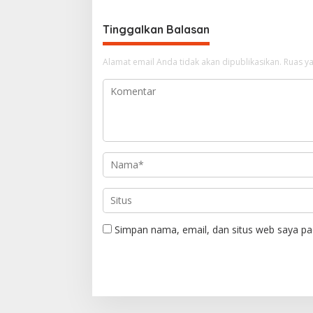
i
g
Tinggalkan Balasan
a
Alamat email Anda tidak akan dipublikasikan.
Ruas ya
s
i
p
o
s
Simpan nama, email, dan situs web saya pa