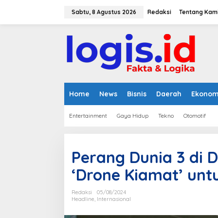
L
e
Sabtu, 8 Agustus 2026
Redaksi
Tentang Kam
w
a
t
i
k
e
k
o
n
Home
News
Bisnis
Daerah
Ekonom
t
e
Entertainment
Gaya Hidup
Tekno
Otomotif
n
Perang Dunia 3 di 
‘Drone Kiamat’ unt
Redaksi
05/08/2024
Headline
,
Internasional