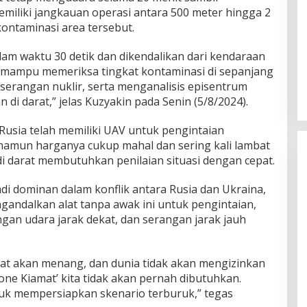
emiliki jangkauan operasi antara 500 meter hingga 2
kontaminasi area tersebut.
lam waktu 30 detik dan dikendalikan dari kendaraan
t mampu memeriksa tingkat kontaminasi di sepanjang
 serangan nuklir, serta menganalisis episentrum
 di darat,” jelas Kuzyakin pada Senin (5/8/2024).
usia telah memiliki UAV untuk pengintaian
s, namun harganya cukup mahal dan sering kali lambat
di darat membutuhkan penilaian situasi dengan cepat.
i dominan dalam konflik antara Rusia dan Ukraina,
gandalkan alat tanpa awak ini untuk pengintaian,
an udara jarak dekat, dan serangan jarak jauh
at akan menang, dan dunia tidak akan mengizinkan
one Kiamat’ kita tidak akan pernah dibutuhkan.
uk mempersiapkan skenario terburuk,” tegas