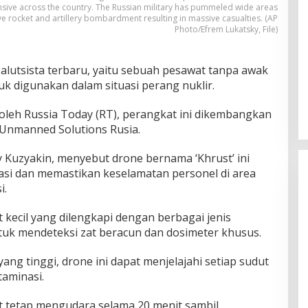
ensive across the country. The Russian military has pummeled wide areas
ve rocket and artillery bombardment resulting in massive casualties. (AP
Photo/Efrem Lukatsky, File)
 alutsista terbaru, yaitu sebuah pesawat tanpa awak
k digunakan dalam situasi perang nuklir.
 oleh Russia Today (RT), perangkat ini dikembangkan
 Unmanned Solutions Rusia.
y Kuzyakin, menyebut drone bernama ‘Khrust’ ini
si dan memastikan keselamatan personel di area
i.
kecil yang dilengkapi dengan berbagai jenis
tuk mendeteksi zat beracun dan dosimeter khusus.
 tinggi, drone ini dapat menjelajahi setiap sudut
taminasi.
at tetap mengudara selama 20 menit sambil