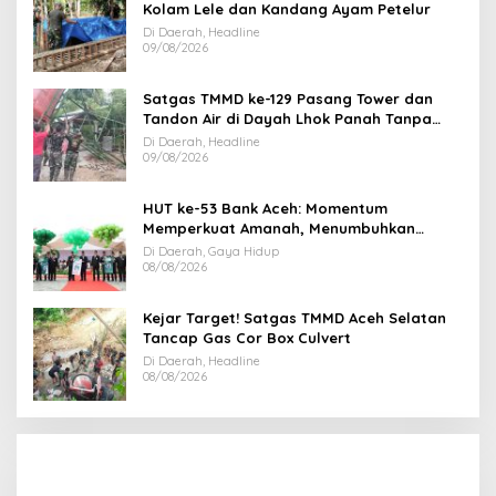
Kolam Lele dan Kandang Ayam Petelur
Di Daerah, Headline
09/08/2026
Satgas TMMD ke-129 Pasang Tower dan
Tandon Air di Dayah Lhok Panah Tanpa
Jeda
Di Daerah, Headline
09/08/2026
HUT ke-53 Bank Aceh: Momentum
Memperkuat Amanah, Menumbuhkan
Keberkahan Bagi Aceh
Di Daerah, Gaya Hidup
08/08/2026
Kejar Target! Satgas TMMD Aceh Selatan
Tancap Gas Cor Box Culvert
Di Daerah, Headline
08/08/2026