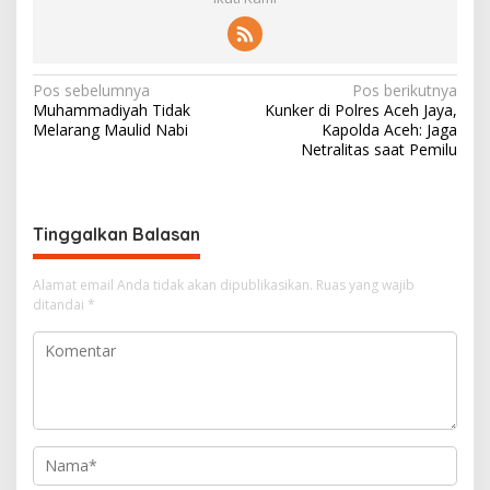
N
Pos sebelumnya
Pos berikutnya
Muhammadiyah Tidak
Kunker di Polres Aceh Jaya,
a
Melarang Maulid Nabi
Kapolda Aceh: Jaga
v
Netralitas saat Pemilu
i
g
Tinggalkan Balasan
a
s
Alamat email Anda tidak akan dipublikasikan.
Ruas yang wajib
i
ditandai
*
p
o
s