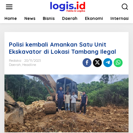
L
e
w
a
Home
News
Bisnis
Daerah
Ekonomi
Internasio
t
i
k
e
Polisi kembali Amankan Satu Unit
k
o
Ekskavator di Lokasi Tambang Ilegal
n
t
Redaksi
20/11/2023
Daerah
,
Headline
e
n