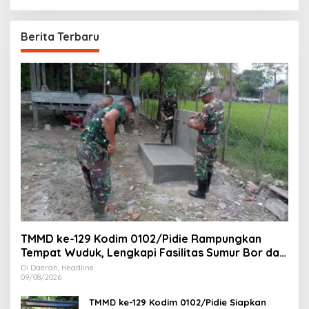
Berita Terbaru
TMMD ke-129 Kodim 0102/Pidie Rampungkan
Tempat Wuduk, Lengkapi Fasilitas Sumur Bor dan
MCK
Di Daerah, Headline
09/08/2026
TMMD ke-129 Kodim 0102/Pidie Siapkan