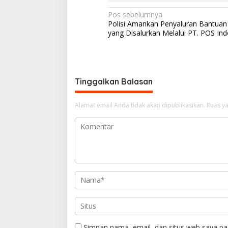
N
Pos sebelumnya
Polisi Amankan Penyaluran Bantua
a
yang Disalurkan Melalui PT. POS In
v
i
g
Tinggalkan Balasan
a
s
Alamat email Anda tidak akan dipublikasikan.
Ruas ya
i
p
o
s
Simpan nama, email, dan situs web saya pa