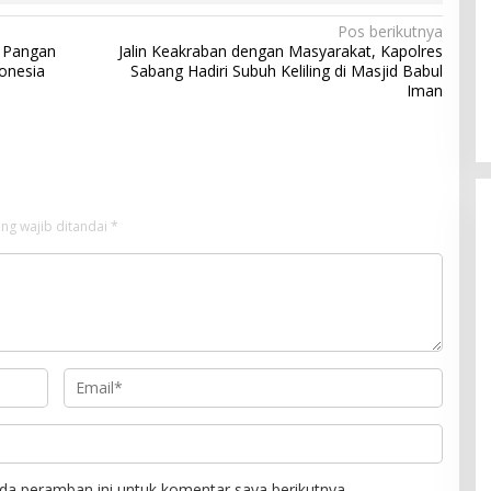
Pos berikutnya
n Pangan
Jalin Keakraban dengan Masyarakat, Kapolres
donesia
Sabang Hadiri Subuh Keliling di Masjid Babul
Iman
ng wajib ditandai
*
da peramban ini untuk komentar saya berikutnya.