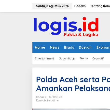
L
e
Sabtu, 8 Agustus 2026
Redaksi
Tentang Kam
w
a
t
i
k
e
k
o
n
Home
News
Bisnis
Daerah
Ekonom
t
e
Entertainment
Gaya Hidup
Tekno
Otomotif
n
Polda Aceh serta Po
Amankan Pelaksana
Redaksi
12/11/2023
Daerah
,
Headline