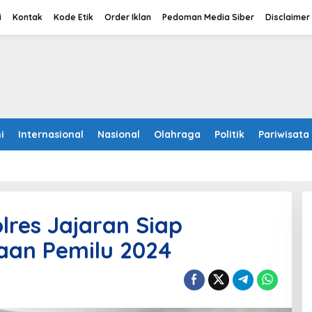
i
Kontak
Kode Etik
Order Iklan
Pedoman Media Siber
Disclaimer
i
Internasional
Nasional
Olahraga
Politik
Pariwisata
lres Jajaran Siap
an Pemilu 2024