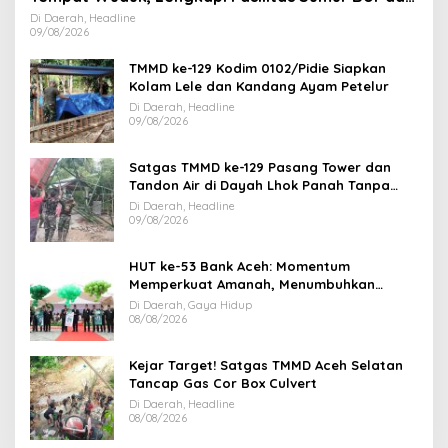
MCK
Di Daerah, Headline
09/08/2026
TMMD ke-129 Kodim 0102/Pidie Siapkan
Kolam Lele dan Kandang Ayam Petelur
Di Daerah, Headline
09/08/2026
Satgas TMMD ke-129 Pasang Tower dan
Tandon Air di Dayah Lhok Panah Tanpa
Jeda
Di Daerah, Headline
09/08/2026
HUT ke-53 Bank Aceh: Momentum
Memperkuat Amanah, Menumbuhkan
Keberkahan Bagi Aceh
Di Daerah, Gaya Hidup
08/08/2026
Kejar Target! Satgas TMMD Aceh Selatan
Tancap Gas Cor Box Culvert
Di Daerah, Headline
08/08/2026