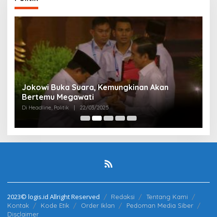
Partai Perjuangan Aceh Bangun Peran
P
Perempuan di Parlemen Aceh
M
Di Politik
|
12/03/2025
Di 
2023© logis.id Allright Reserved
Redaksi
Tentang Kami
Kontak
Kode Etik
Order Iklan
Pedoman Media Siber
Disclaimer