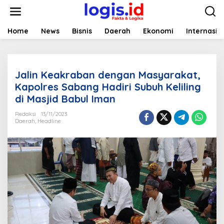
L
e
w
a
Home
News
Bisnis
Daerah
Ekonomi
Internasio
t
i
k
e
Jalin Keakraban dengan Masyarakat,
k
o
Kapolres Sabang Hadiri Subuh Keliling
n
di Masjid Babul Iman
t
e
Redaksi
13/11/2023
n
Daerah
,
Headline