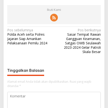
Ikuti Kami
N
Pos sebelumnya
Pos berikutnya
Polda Aceh serta Polres
Sasar Tempat Rawan
a
Jajaran Siap Amankan
Gangguan Keamanan,
v
Pelaksanaan Pemilu 2024
Satgas OMB Seulawah
2023-2024 Gelar Patroli
i
Skala Besar
g
a
s
Tinggalkan Balasan
i
Alamat email Anda tidak akan dipublikasikan.
Ruas yang wajib
p
ditandai
*
o
s