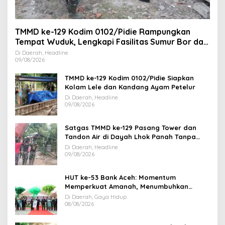
TMMD ke-129 Kodim 0102/Pidie Rampungkan
Tempat Wuduk, Lengkapi Fasilitas Sumur Bor dan
MCK
Di Daerah, Headline
09/08/2026
TMMD ke-129 Kodim 0102/Pidie Siapkan
Kolam Lele dan Kandang Ayam Petelur
Di Daerah, Headline
09/08/2026
Satgas TMMD ke-129 Pasang Tower dan
Tandon Air di Dayah Lhok Panah Tanpa
Jeda
Di Daerah, Headline
09/08/2026
HUT ke-53 Bank Aceh: Momentum
Memperkuat Amanah, Menumbuhkan
Keberkahan Bagi Aceh
Di Daerah, Gaya Hidup
08/08/2026