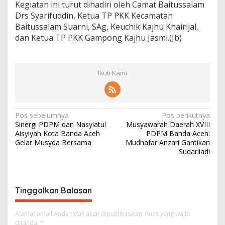
Kegiatan ini turut dihadiri oleh Camat Baitussalam
Drs Syarifuddin, Ketua TP PKK Kecamatan
Baitussalam Suarni, SAg, Keuchik Kajhu Khairijal,
dan Ketua TP PKK Gampong Kajhu Jasmi.(Jb)
Ikuti Kami
N
Pos sebelumnya
Pos berikutnya
Sinergi PDPM dan Nasyiatul
Musyawarah Daerah XVIII
a
Aisyiyah Kota Banda Aceh
PDPM Banda Aceh:
v
Gelar Musyda Bersama
Mudhafar Anzari Gantikan
Sudarliadi
i
g
a
Tinggalkan Balasan
s
i
Alamat email Anda tidak akan dipublikasikan.
Ruas yang wajib
ditandai
*