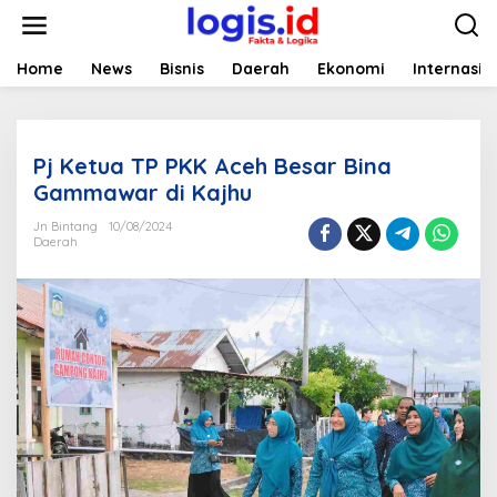
L
e
w
a
Home
News
Bisnis
Daerah
Ekonomi
Internasio
t
i
k
e
Pj Ketua TP PKK Aceh Besar Bina
k
o
Gammawar di Kajhu
n
t
Jn Bintang
10/08/2024
Daerah
e
n