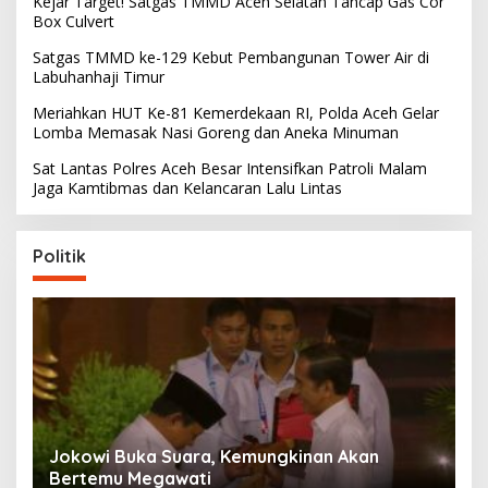
Kejar Target! Satgas TMMD Aceh Selatan Tancap Gas Cor
Box Culvert
Satgas TMMD ke-129 Kebut Pembangunan Tower Air di
Labuhanhaji Timur
Meriahkan HUT Ke-81 Kemerdekaan RI, Polda Aceh Gelar
Lomba Memasak Nasi Goreng dan Aneka Minuman
Sat Lantas Polres Aceh Besar Intensifkan Patroli Malam
Jaga Kamtibmas dan Kelancaran Lalu Lintas
Politik
Partai Perjuangan Aceh Bangun Peran
P
Perempuan di Parlemen Aceh
M