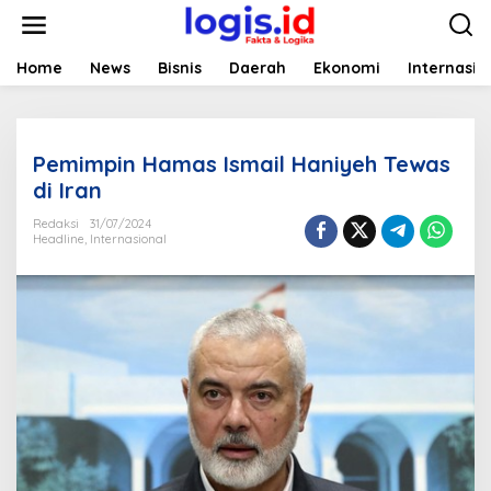
L
e
w
a
Home
News
Bisnis
Daerah
Ekonomi
Internasio
t
i
k
e
Pemimpin Hamas Ismail Haniyeh Tewas
k
o
di Iran
n
t
Redaksi
31/07/2024
Headline
,
Internasional
e
n