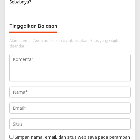
Sebabnya?
i
g
a
Tinggalkan Balasan
s
i
Alamat email Anda tidak akan dipublikasikan.
Ruas yang wajib
ditandai
*
p
o
s
Simpan nama, email, dan situs web saya pada peramban