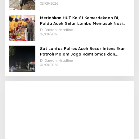
08/08/2026
Meriahkan HUT Ke-81 Kemerdekaan RI,
Polda Aceh Gelar Lomba Memasak Nasi
Goreng dan Aneka Minuman
Di Daerah, Headline
07/08/2026
Sat Lantas Polres Aceh Besar Intensifkan
Patroli Malam Jaga Kamtibmas dan
Kelancaran Lalu Lintas
Di Daerah, Headline
07/08/2026