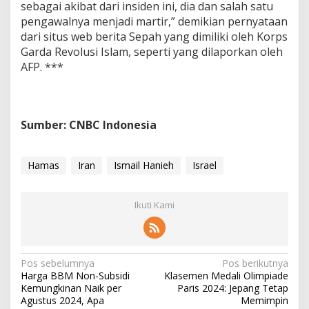
sebagai akibat dari insiden ini, dia dan salah satu
pengawalnya menjadi martir,” demikian pernyataan
dari situs web berita Sepah yang dimiliki oleh Korps
Garda Revolusi Islam, seperti yang dilaporkan oleh
AFP. ***
Sumber: CNBC Indonesia
Hamas
Iran
Ismail Hanieh
Israel
Ikuti Kami
N
Pos sebelumnya
Pos berikutnya
Harga BBM Non-Subsidi
Klasemen Medali Olimpiade
a
Kemungkinan Naik per
Paris 2024: Jepang Tetap
v
Agustus 2024, Apa
Memimpin