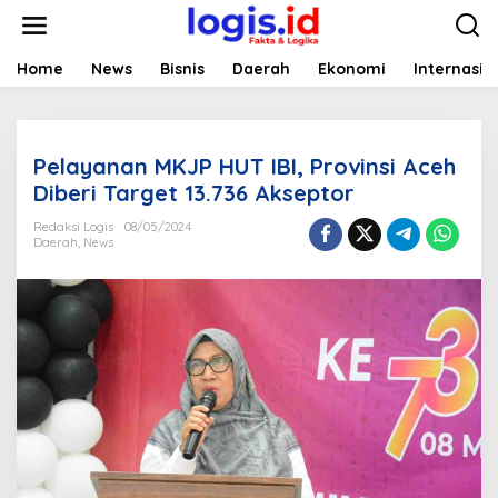
L
e
w
a
Home
News
Bisnis
Daerah
Ekonomi
Internasio
t
i
k
e
Pelayanan MKJP HUT IBI, Provinsi Aceh
k
o
Diberi Target 13.736 Akseptor
n
t
Redaksi Logis
08/05/2024
Daerah
,
News
e
n