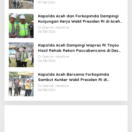
07/08/2026
Kapolda Aceh dan Forkopimda Dampingi
Kunjungan Kerja Wakil Presiden RI di Aceh
Tengah
Di Daerah, Headline
06/08/2026
Kapolda Aceh Dampingi Wapres RI Tinjau
Hasil Rehab Rekon Pascabencana di Desa
Kendawi Gayo Lues
Di Daerah, Headline
06/08/2026
Kapolda Aceh Bersama Forkopimda
Sambut Kunker Wakil Presiden RI di
Kabupaten Bireuen
Di Daerah, Headline
06/08/2026