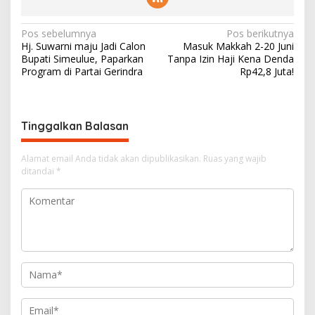
N
Pos sebelumnya
Pos berikutnya
Hj. Suwarni maju Jadi Calon
Masuk Makkah 2-20 Juni
a
Bupati Simeulue, Paparkan
Tanpa Izin Haji Kena Denda
v
Program di Partai Gerindra
Rp42,8 Juta!
i
g
Tinggalkan Balasan
a
s
Alamat email Anda tidak akan dipublikasikan.
Ruas yang wajib
i
ditandai
*
p
o
s