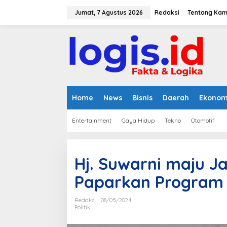
L
e
Jumat, 7 Agustus 2026
Redaksi
Tentang Kam
w
a
t
i
k
e
k
o
n
Home
News
Bisnis
Daerah
Ekonom
t
e
Entertainment
Gaya Hidup
Tekno
Otomotif
n
Hj. Suwarni maju Ja
Paparkan Program d
Redaksi
08/05/2024
Politik