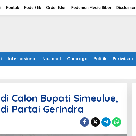
i
Kontak
Kode Etik
Order Iklan
Pedoman Media Siber
Disclaimer
i
Internasional
Nasional
Olahraga
Politik
Pariwisata
di Calon Bupati Simeulue,
i Partai Gerindra