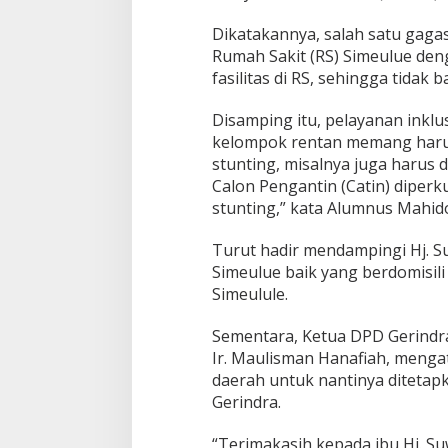
Dikatakannya, salah satu gaga
Rumah Sakit (RS) Simeulue den
fasilitas di RS, sehingga tidak
Disamping itu, pelayanan inkl
kelompok rentan memang harus
stunting, misalnya juga harus 
Calon Pengantin (Catin) diper
stunting,” kata Alumnus Mahidol
Turut hadir mendampingi Hj. S
Simeulue baik yang berdomisil
Simeulule.
Sementara, Ketua DPD Gerindra
Ir. Maulisman Hanafiah, menga
daerah untuk nantinya ditetap
Gerindra.
“Terimakasih kepada ibu Hj. Su