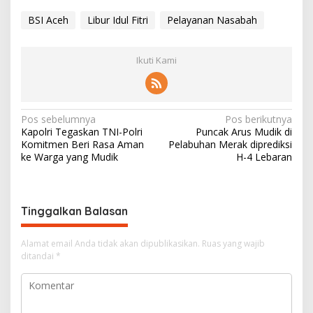
BSI Aceh
Libur Idul Fitri
Pelayanan Nasabah
Ikuti Kami
N
Pos sebelumnya
Pos berikutnya
Kapolri Tegaskan TNI-Polri
Puncak Arus Mudik di
a
Komitmen Beri Rasa Aman
Pelabuhan Merak diprediksi
v
ke Warga yang Mudik
H-4 Lebaran
i
g
Tinggalkan Balasan
a
s
Alamat email Anda tidak akan dipublikasikan.
Ruas yang wajib
i
ditandai
*
p
o