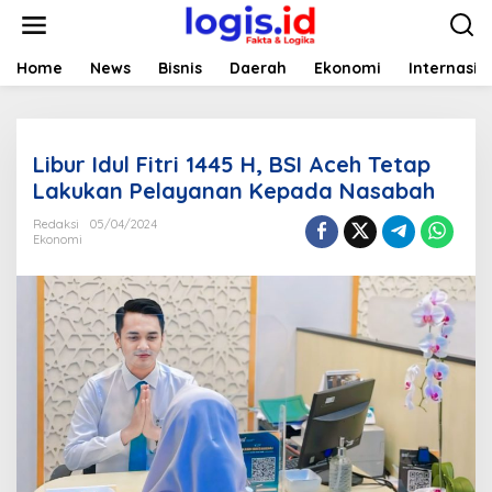
L
e
w
a
Home
News
Bisnis
Daerah
Ekonomi
Internasio
t
i
k
e
Libur Idul Fitri 1445 H, BSI Aceh Tetap
k
o
Lakukan Pelayanan Kepada Nasabah
n
t
Redaksi
05/04/2024
Ekonomi
e
n