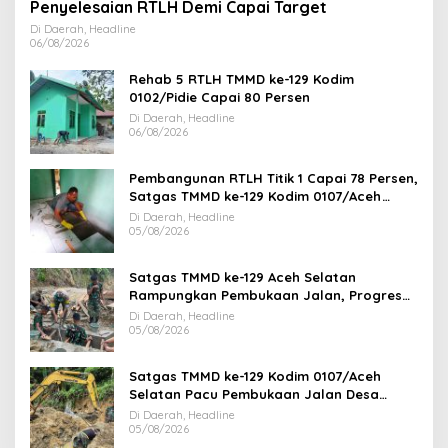
Penyelesaian RTLH Demi Capai Target
Di Daerah, Headline
06/08/2026
Rehab 5 RTLH TMMD ke-129 Kodim
0102/Pidie Capai 80 Persen
Di Daerah, Headline
06/08/2026
Pembangunan RTLH Titik 1 Capai 78 Persen,
Satgas TMMD ke-129 Kodim 0107/Aceh
Selatan Kebut Finishing
Di Daerah, Headline
05/08/2026
Satgas TMMD ke-129 Aceh Selatan
Rampungkan Pembukaan Jalan, Progres
Capai 78 Persen
Di Daerah, Headline
05/08/2026
Satgas TMMD ke-129 Kodim 0107/Aceh
Selatan Pacu Pembukaan Jalan Desa
Kemumu Sebrang
Di Daerah, Headline
05/08/2026