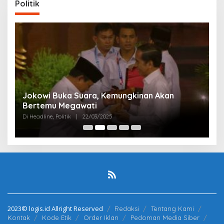
Politik
Partai Perjuangan Aceh Bangun Peran
P
Perempuan di Parlemen Aceh
M
Di Politik
|
12/03/2025
Di 
2023© logis.id Allright Reserved
Redaksi
Tentang Kami
Kontak
Kode Etik
Order Iklan
Pedoman Media Siber