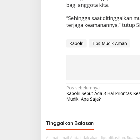
bagi anggota kita.
“Sehingga saat ditinggalkan mu
terjaga keamanannya,” tutup Si
Kapolri
Tips Mudik Aman
N
Pos sebelumnya
Kapolri Sebut Ada 3 Hal Prioritas Ke
a
Mudik, Apa Saja?
v
i
g
Tinggalkan Balasan
a
Alamat email Anda tidak akan dipublikasikan.
Ruas ya