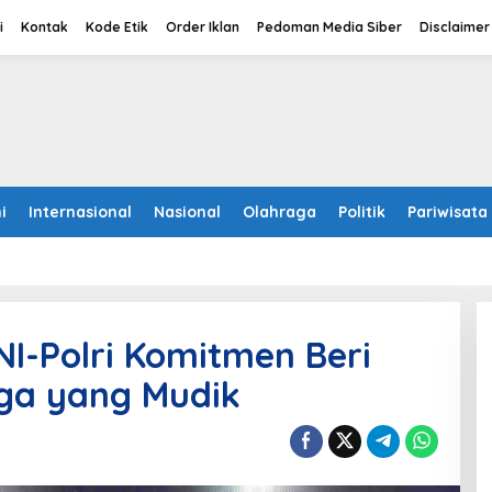
i
Kontak
Kode Etik
Order Iklan
Pedoman Media Siber
Disclaimer
i
Internasional
Nasional
Olahraga
Politik
Pariwisata
NI-Polri Komitmen Beri
ga yang Mudik