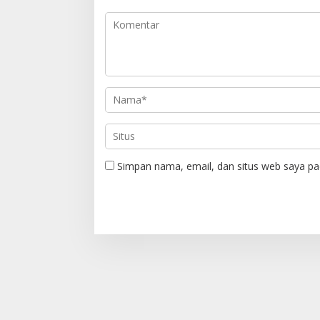
s
i
p
o
s
Simpan nama, email, dan situs web saya pa