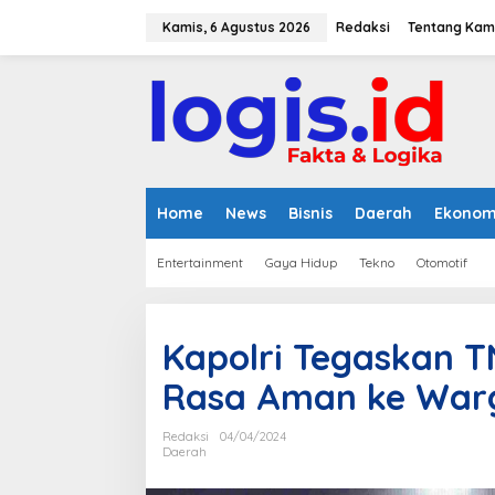
L
e
Kamis, 6 Agustus 2026
Redaksi
Tentang Kam
w
a
t
i
k
e
k
o
n
Home
News
Bisnis
Daerah
Ekonom
t
e
Entertainment
Gaya Hidup
Tekno
Otomotif
n
Kapolri Tegaskan T
Rasa Aman ke War
Redaksi
04/04/2024
Daerah