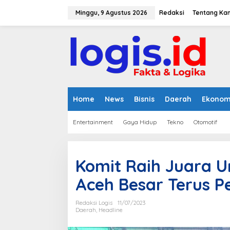
L
e
Minggu, 9 Agustus 2026
Redaksi
Tentang Ka
w
a
t
i
k
e
k
o
n
Home
News
Bisnis
Daerah
Ekonom
t
e
Entertainment
Gaya Hidup
Tekno
Otomotif
n
Komit Raih Juara 
Aceh Besar Terus P
Redaksi Logis
11/07/2023
Daerah
,
Headline