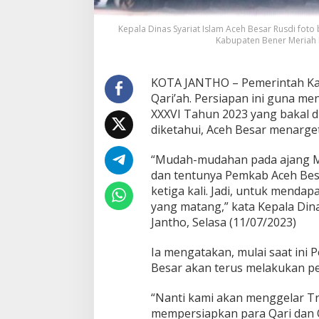
Kepala Dinas Syariat Islam Aceh Besar Rusdi fot
Kabupaten Bener Meriah 
KOTA JANTHO – Pemerintah Ka
Qari’ah. Persiapan ini guna me
XXXVI Tahun 2023 yang bakal d
diketahui, Aceh Besar menarg
“Mudah-mudahan pada ajang M
dan tentunya Pemkab Aceh Bes
ketiga kali. Jadi, untuk mendap
yang matang,” kata Kepala Dina
Jantho, Selasa (11/07/2023)
Ia mengatakan, mulai saat ini 
Besar akan terus melakukan pe
“Nanti kami akan menggelar Tr
mempersiapkan para Qari dan Q