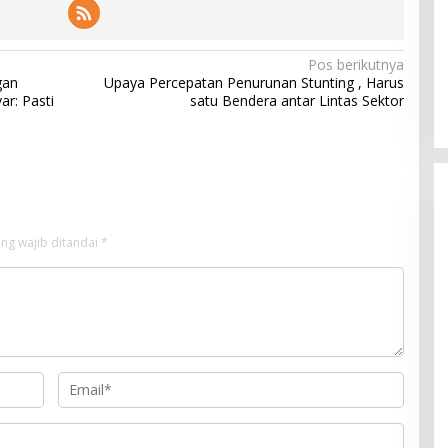
Pos berikutnya
gan
Upaya Percepatan Penurunan Stunting , Harus
r: Pasti
satu Bendera antar Lintas Sektor
ng wajib ditandai
*