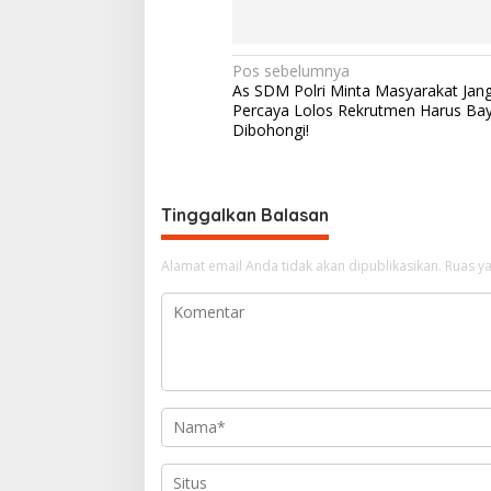
N
Pos sebelumnya
As SDM Polri Minta Masyarakat Jan
a
Percaya Lolos Rekrutmen Harus Baya
v
Dibohongi!
i
g
Tinggalkan Balasan
a
s
Alamat email Anda tidak akan dipublikasikan.
Ruas ya
i
p
o
s