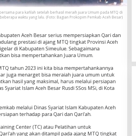
o bersama para kafilah setelah berhasil meraih juara Umum pada MTQ di
beberapa waktu yang lalu. (Foto: Bagian Prokopim Pemkab Aceh Besar)
bupaten Aceh Besar serius mempersiapkan Qari dan
ndulang prestasi di ajang MTQ tingkat Provinsi Aceh
igelar di Kabupaten Simeulue. Sebagaimana
etkan bisa mempertahankan Juara Umum.
TQ tahun 2023 ini kita bisa mempertahankannya
ar juga menarget bisa meraiah juara umum untuk
atkan hasil yang maksimal, harus melalui persiapan
s Syariat Islam Aceh Besar Rusdi SSos MSi, di Kota
Pemkab melalui Dinas Syariat Islam Kabupaten Aceh
rsiapan terhadap para Qari dan Qari’ah.
aining Center (TC) atau Pelatihan untuk
ari’ah yang akan ditampil pada ajang MTQ tingkat