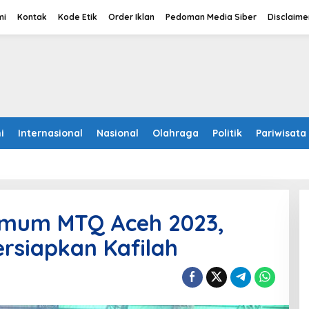
mi
Kontak
Kode Etik
Order Iklan
Pedoman Media Siber
Disclaime
i
Internasional
Nasional
Olahraga
Politik
Pariwisata
Umum MTQ Aceh 2023,
ersiapkan Kafilah