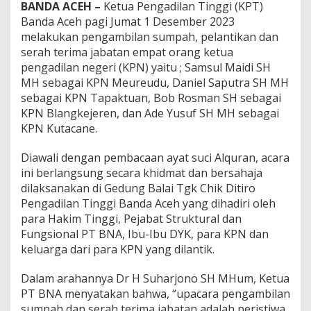
BANDA ACEH –
Ketua Pengadilan Tinggi (KPT)
Banda Aceh pagi Jumat 1 Desember 2023
melakukan pengambilan sumpah, pelantikan dan
serah terima jabatan empat orang ketua
pengadilan negeri (KPN) yaitu ; Samsul Maidi SH
MH sebagai KPN Meureudu, Daniel Saputra SH MH
sebagai KPN Tapaktuan, Bob Rosman SH sebagai
KPN Blangkejeren, dan Ade Yusuf SH MH sebagai
KPN Kutacane.
Diawali dengan pembacaan ayat suci Alquran, acara
ini berlangsung secara khidmat dan bersahaja
dilaksanakan di Gedung Balai Tgk Chik Ditiro
Pengadilan Tinggi Banda Aceh yang dihadiri oleh
para Hakim Tinggi, Pejabat Struktural dan
Fungsional PT BNA, Ibu-Ibu DYK, para KPN dan
keluarga dari para KPN yang dilantik.
Dalam arahannya Dr H Suharjono SH MHum, Ketua
PT BNA menyatakan bahwa, “upacara pengambilan
sumpah dan serah terima jabatan adalah peristiwa