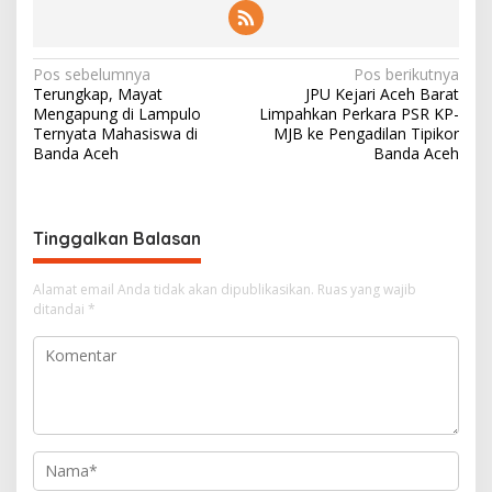
N
Pos sebelumnya
Pos berikutnya
Terungkap, Mayat
JPU Kejari Aceh Barat
a
Mengapung di Lampulo
Limpahkan Perkara PSR KP-
v
Ternyata Mahasiswa di
MJB ke Pengadilan Tipikor
Banda Aceh
Banda Aceh
i
g
a
Tinggalkan Balasan
s
i
Alamat email Anda tidak akan dipublikasikan.
Ruas yang wajib
ditandai
*
p
o
s