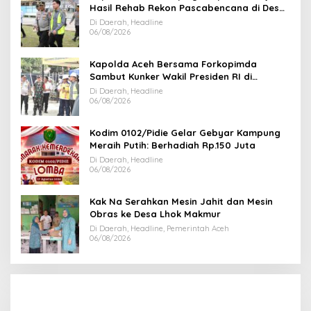
Hasil Rehab Rekon Pascabencana di Desa
Kendawi Gayo Lues
Di Daerah, Headline
06/08/2026
Kapolda Aceh Bersama Forkopimda
Sambut Kunker Wakil Presiden RI di
Kabupaten Bireuen
Di Daerah, Headline
06/08/2026
Kodim 0102/Pidie Gelar Gebyar Kampung
Meraih Putih: Berhadiah Rp.150 Juta
Di Daerah, Headline
06/08/2026
Kak Na Serahkan Mesin Jahit dan Mesin
Obras ke Desa Lhok Makmur
Di Daerah, Headline, Pemerintah Aceh
06/08/2026