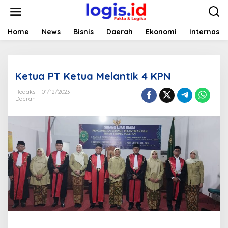
L
e
w
a
Home
News
Bisnis
Daerah
Ekonomi
Internasio
t
i
k
e
Ketua PT Ketua Melantik 4 KPN
k
o
Redaksi
01/12/2023
n
Daerah
t
e
n