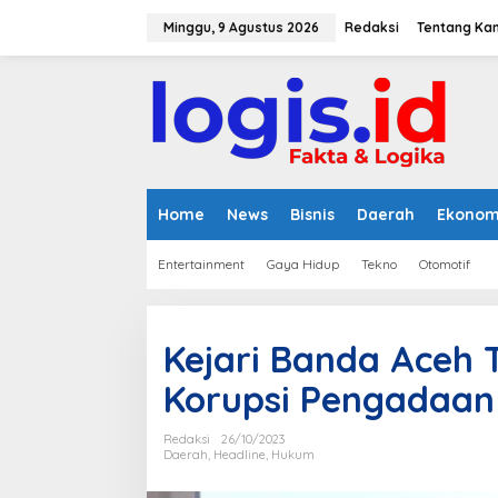
L
e
Minggu, 9 Agustus 2026
Redaksi
Tentang Ka
w
a
t
i
k
e
k
o
n
Home
News
Bisnis
Daerah
Ekonom
t
e
Entertainment
Gaya Hidup
Tekno
Otomotif
n
Kejari Banda Aceh 
Korupsi Pengadaan
Redaksi
26/10/2023
Daerah
,
Headline
,
Hukum