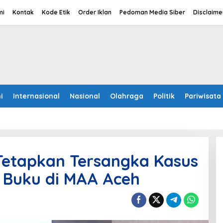
mi
Kontak
Kode Etik
Order Iklan
Pedoman Media Siber
Disclaime
i
Internasional
Nasional
Olahraga
Politik
Pariwisata
Tetapkan Tersangka Kasus
 Buku di MAA Aceh