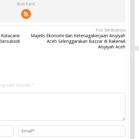
Ikuti Kami
Pos berikutnya
 Kutacane
Majelis Ekonomi dan Ketenagakerjaan Aisyiyah
Bersubsidi
Aceh Selenggarakan Bazzar di Rakerwil
Aisyiyah Aceh
ng wajib ditandai
*