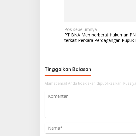
N
Pos sebelumnya
PT BNA Memperberat Hukuman PN
a
terkait Perkara Perdagangan Pupuk 
v
i
g
Tinggalkan Balasan
a
s
Alamat email Anda tidak akan dipublikasikan.
Ruas ya
i
p
o
s