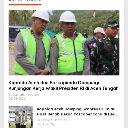
Kapolda Aceh dan Forkopimda Dampingi
Kunjungan Kerja Wakil Presiden RI di Aceh Tengah
Di Daerah, Headline
06/08/2026
Kapolda Aceh Dampingi Wapres RI Tinjau
Hasil Rehab Rekon Pascabencana di Desa
Kendawi Gayo Lues
Di Daerah, Headline
06/08/2026