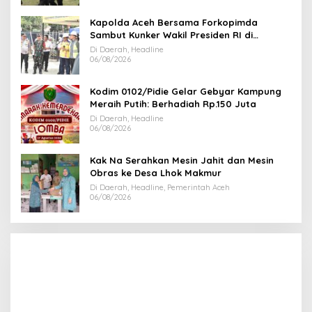
Kapolda Aceh Bersama Forkopimda
Sambut Kunker Wakil Presiden RI di
Kabupaten Bireuen
Di Daerah, Headline
06/08/2026
Kodim 0102/Pidie Gelar Gebyar Kampung
Meraih Putih: Berhadiah Rp.150 Juta
Di Daerah, Headline
06/08/2026
Kak Na Serahkan Mesin Jahit dan Mesin
Obras ke Desa Lhok Makmur
Di Daerah, Headline, Pemerintah Aceh
06/08/2026