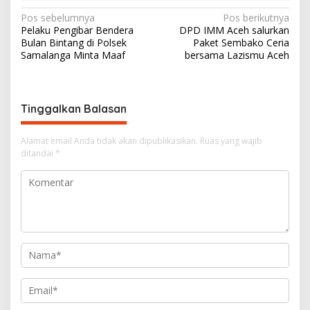
N
Pos sebelumnya
Pos berikutnya
Pelaku Pengibar Bendera
DPD IMM Aceh salurkan
a
Bulan Bintang di Polsek
Paket Sembako Ceria
v
Samalanga Minta Maaf
bersama Lazismu Aceh
i
g
Tinggalkan Balasan
a
s
Alamat email Anda tidak akan dipublikasikan.
Ruas yang wajib
i
ditandai
*
p
o
s