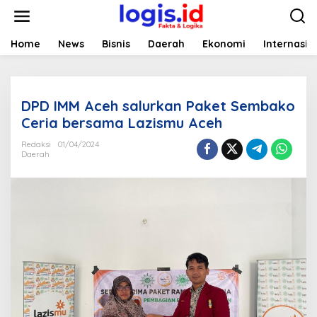
L
e
w
a
Home
News
Bisnis
Daerah
Ekonomi
Internasio
t
i
k
e
DPD IMM Aceh salurkan Paket Sembako
k
o
Ceria bersama Lazismu Aceh
n
t
Redaksi
01/04/2024
Daerah
e
n