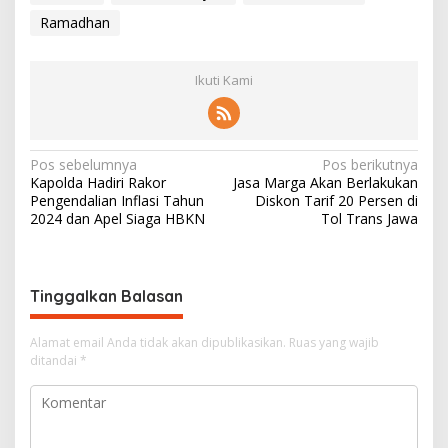
Ramadhan
Ikuti Kami
N
Pos sebelumnya
Pos berikutnya
Kapolda Hadiri Rakor
Jasa Marga Akan Berlakukan
a
Pengendalian Inflasi Tahun
Diskon Tarif 20 Persen di
v
2024 dan Apel Siaga HBKN
Tol Trans Jawa
i
g
Tinggalkan Balasan
a
s
Alamat email Anda tidak akan dipublikasikan.
Ruas yang wajib
i
ditandai
*
p
o