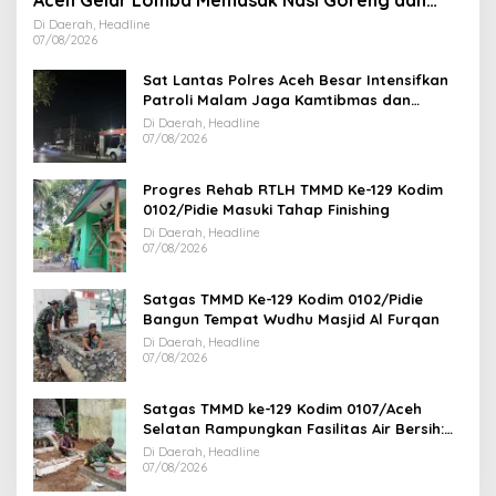
Aneka Minuman
Di Daerah, Headline
07/08/2026
Sat Lantas Polres Aceh Besar Intensifkan
Patroli Malam Jaga Kamtibmas dan
Kelancaran Lalu Lintas
Di Daerah, Headline
07/08/2026
Progres Rehab RTLH TMMD Ke-129 Kodim
0102/Pidie Masuki Tahap Finishing
Di Daerah, Headline
07/08/2026
Satgas TMMD Ke-129 Kodim 0102/Pidie
Bangun Tempat Wudhu Masjid Al Furqan
Di Daerah, Headline
07/08/2026
Satgas TMMD ke-129 Kodim 0107/Aceh
Selatan Rampungkan Fasilitas Air Bersih:
Tapak Tower Mulai Dipasang
Di Daerah, Headline
07/08/2026