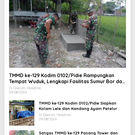
TMMD ke-129 Kodim 0102/Pidie Rampungkan
Tempat Wuduk, Lengkapi Fasilitas Sumur Bor dan
MCK
Di Daerah, Headline
09/08/2026
TMMD ke-129 Kodim 0102/Pidie Siapkan
Kolam Lele dan Kandang Ayam Petelur
Di Daerah, Headline
09/08/2026
Satgas TMMD ke-129 Pasang Tower dan