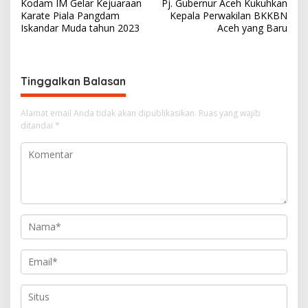
Kodam IM Gelar Kejuaraan
Pj. Gubernur Aceh Kukuhkan
a
Karate Piala Pangdam
Kepala Perwakilan BKKBN
v
Iskandar Muda tahun 2023
Aceh yang Baru
i
g
Tinggalkan Balasan
a
s
Alamat email Anda tidak akan dipublikasikan.
Ruas yang wajib
i
ditandai
*
p
o
s