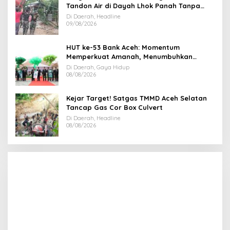
Tandon Air di Dayah Lhok Panah Tanpa
Jeda
Di Daerah, Headline
09/08/2026
HUT ke-53 Bank Aceh: Momentum
Memperkuat Amanah, Menumbuhkan
Keberkahan Bagi Aceh
Di Daerah, Gaya Hidup
08/08/2026
Kejar Target! Satgas TMMD Aceh Selatan
Tancap Gas Cor Box Culvert
Di Daerah, Headline
08/08/2026