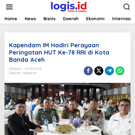
L
e
w
a
Home
News
Bisnis
Daerah
Ekonomi
Internasio
t
i
k
e
Kapendam IM Hadiri Perayaan
k
o
Peringatan HUT Ke-78 RRI di Kota
n
Banda Aceh
t
e
Redaksi
11/09/2023
n
Daerah
,
Headline