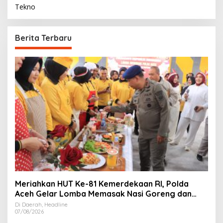
Tekno
Berita Terbaru
Meriahkan HUT Ke-81 Kemerdekaan RI, Polda
Aceh Gelar Lomba Memasak Nasi Goreng dan
Aneka Minuman
Di Daerah, Headline
07/08/2026