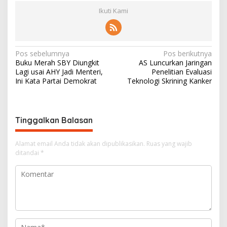
Ikuti Kami
N
Pos sebelumnya
Pos berikutnya
Buku Merah SBY Diungkit
AS Luncurkan Jaringan
a
Lagi usai AHY Jadi Menteri,
Penelitian Evaluasi
v
Ini Kata Partai Demokrat
Teknologi Skrining Kanker
i
g
Tinggalkan Balasan
a
s
Alamat email Anda tidak akan dipublikasikan.
Ruas yang wajib
i
ditandai
*
p
o
s