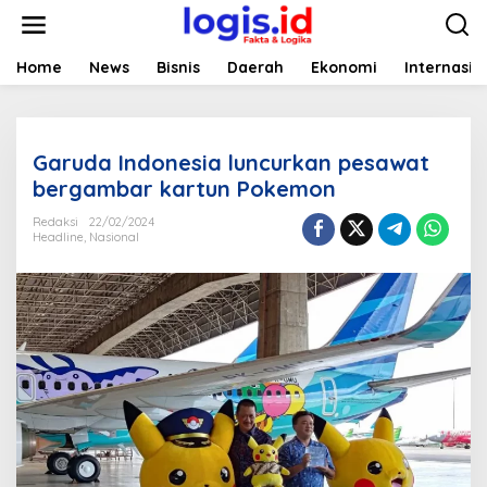
L
e
w
a
Home
News
Bisnis
Daerah
Ekonomi
Internasio
t
i
k
e
Garuda Indonesia luncurkan pesawat
k
o
bergambar kartun Pokemon
n
t
Redaksi
22/02/2024
Headline
,
Nasional
e
n