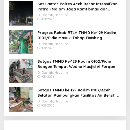
Sat Lantas Polres Aceh Besar Intensifkan
Patroli Malam Jaga Kamtibmas dan
Kelancaran Lalu Lintas
Di Daerah, Headline
07/08/2026
Progres Rehab RTLH TMMD Ke-129 Kodim
0102/Pidie Masuki Tahap Finishing
Di Daerah, Headline
07/08/2026
Satgas TMMD Ke-129 Kodim 0102/Pidie
Bangun Tempat Wudhu Masjid Al Furqan
Di Daerah, Headline
07/08/2026
Satgas TMMD ke-129 Kodim 0107/Aceh
Selatan Rampungkan Fasilitas Air Bersih:
Tapak Tower Mulai Dipasang
Di Daerah, Headline
07/08/2026