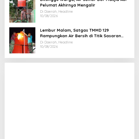
Pelumat Akhirnya Mengalir
Di Daerah, Headline
10/08/2026
Lembur Malam, Satgas TMMD 129
Rampungkan Air Bersih di Titik Sasaran
Masjid Paya Pelumat
Di Daerah, Headline
10/08/2026