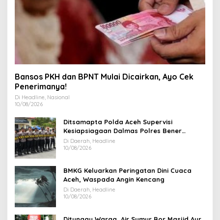
Bansos PKH dan BPNT Mulai Dicairkan, Ayo Cek
Penerimanya!
Di Headline, Nasional
10/08/2026
Ditsamapta Polda Aceh Supervisi
Kesiapsiagaan Dalmas Polres Bener
Meriah
Di Daerah, Headline
10/08/2026
BMKG Keluarkan Peringatan Dini Cuaca
Aceh, Waspada Angin Kencang
Di Daerah, Headline
10/08/2026
Ditunggu Warga, Air Sumur Bor Masjid Aur