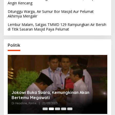
Angin Kencang
Ditunggu Warga, Air Sumur Bor Masjid Aur Pelumat
Akhirnya Mengalir
Lembur Malam, Satgas TMMD 129 Rampungkan Air Bersih
di Titik Sasaran Masjid Paya Pelumat
Politik
Partai Perjuangan Aceh Bangun Peran
P
Perempuan di Parlemen Aceh
M
Di Politik
|
12/03/2025
Di 