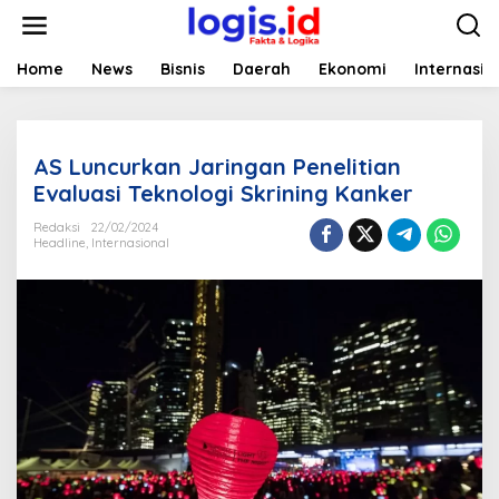
L
e
w
a
Home
News
Bisnis
Daerah
Ekonomi
Internasio
t
i
k
e
AS Luncurkan Jaringan Penelitian
k
o
Evaluasi Teknologi Skrining Kanker
n
t
Redaksi
22/02/2024
Headline
,
Internasional
e
n