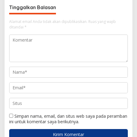
g
Tinggalkan Balasan
a
s
Alamat email Anda tidak akan dipublikasikan.
Ruas yang wajib
i
ditandai
*
p
o
s
Simpan nama, email, dan situs web saya pada peramban
ini untuk komentar saya berikutnya.