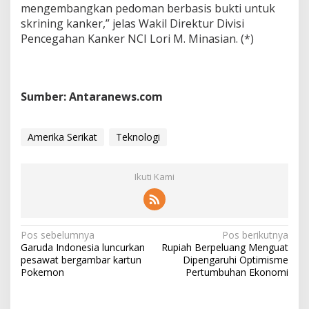
mengembangkan pedoman berbasis bukti untuk
skrining kanker,” jelas Wakil Direktur Divisi
Pencegahan Kanker NCI Lori M. Minasian. (*)
Sumber: Antaranews.com
Amerika Serikat
Teknologi
Ikuti Kami
N
Pos sebelumnya
Pos berikutnya
Garuda Indonesia luncurkan
Rupiah Berpeluang Menguat
a
pesawat bergambar kartun
Dipengaruhi Optimisme
v
Pokemon
Pertumbuhan Ekonomi
i