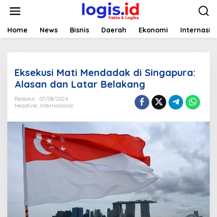
L
e
w
a
Home
News
Bisnis
Daerah
Ekonomi
Internasio
t
i
k
e
Eksekusi Mati Mendadak di Singapura:
k
o
Alasan dan Latar Belakang
n
t
Redaksi
07/08/2024
Headline
,
Internasional
e
n