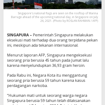
Singapore's national flags are seen on the rooftop of Marina
Barrage ahead of the upcoming national day, in Singapore on July
26, 2021. (Photo by ROSLAN RAHMAN / AFP)
SINGAPURA –
Pemerintah Singapura melakukan
eksekusi mati terhadap dua orang terpidana pekan
ini, meskipun ada tekanan internasional.
Menurut laporan AFP, Singapura mengeksekusi
seorang pria berusia 45 tahun pada Jumat lalu
karena menyelundupkan 36,93 gram heroin.
Pada Rabu ini, Negara Kota itu menggantung
seorang pria berusia 59 tahun karena kasus
perdagangan narkoba.
“Hukuman mati untuk seorang warga negara
Singapura berusia 59 tahun telah dilaksanakan