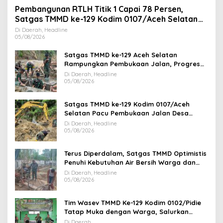
Pembangunan RTLH Titik 1 Capai 78 Persen,
Satgas TMMD ke-129 Kodim 0107/Aceh Selatan
Kebut Finishing
Di Daerah, Headline
05/08/2026
Satgas TMMD ke-129 Aceh Selatan
Rampungkan Pembukaan Jalan, Progres
Capai 78 Persen
Di Daerah, Headline
05/08/2026
Satgas TMMD ke-129 Kodim 0107/Aceh
Selatan Pacu Pembukaan Jalan Desa
Kemumu Sebrang
Di Daerah, Headline
05/08/2026
Terus Diperdalam, Satgas TMMD Optimistis
Penuhi Kebutuhan Air Bersih Warga dan
Masjid
Di Daerah, Headline
05/08/2026
Tim Wasev TMMD Ke-129 Kodim 0102/Pidie
Tatap Muka dengan Warga, Salurkan
Bantuan Sembako
Di Daerah