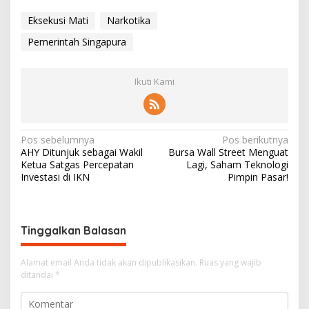
Eksekusi Mati
Narkotika
Pemerintah Singapura
Ikuti Kami
N
Pos sebelumnya
Pos berikutnya
AHY Ditunjuk sebagai Wakil
Bursa Wall Street Menguat
a
Ketua Satgas Percepatan
Lagi, Saham Teknologi
v
Investasi di IKN
Pimpin Pasar!
i
g
Tinggalkan Balasan
a
s
Alamat email Anda tidak akan dipublikasikan.
Ruas yang wajib
i
ditandai
*
p