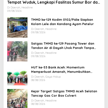
Tempat Wuduk, Lengkapi Fasilitas Sumur Bor dan
MCK
Di Daerah, Headline
09/08/2026
TMMD ke-129 Kodim 0102/Pidie Siapkan
Kolam Lele dan Kandang Ayam Petelur
Di Daerah, Headline
09/08/2026
Satgas TMMD ke-129 Pasang Tower dan
Tandon Air di Dayah Lhok Panah Tanpa
Jeda
Di Daerah, Headline
09/08/2026
HUT ke-53 Bank Aceh: Momentum
Memperkuat Amanah, Menumbuhkan
Keberkahan Bagi Aceh
Di Daerah, Gaya Hidup
08/08/2026
Kejar Target! Satgas TMMD Aceh Selatan
Tancap Gas Cor Box Culvert
Di Daerah, Headline
08/08/2026