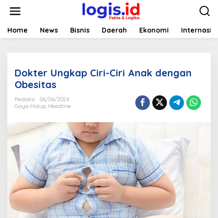
L
e
w
a
Home
News
Bisnis
Daerah
Ekonomi
Internasio
t
i
k
e
Dokter Ungkap Ciri-Ciri Anak dengan
k
o
Obesitas
n
t
Redaksi
06/06/2024
Gaya Hidup
,
Headline
e
n