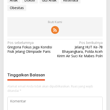
Anak
Dokter
Gizi Anak
Kesehata
Obesitas
Ikuti Kami
N
Pos sebelumnya
Pos berikutnya
Gregoria Fokus Jaga Kondisi
Jelang HUT Ke-78
a
Fisik Jelang Olimpiade Paris
Bhayangkara, Polda Aceh
v
Kirim Air Suci Ke Mabes Polri
i
g
Tinggalkan Balasan
a
s
Alamat email Anda tidak akan dipublikasikan.
Ruas yang wajib
i
ditandai
*
p
o