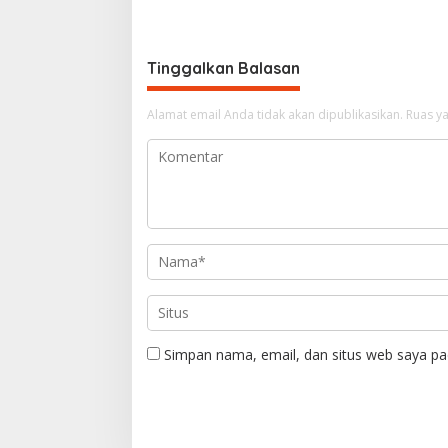
v
i
g
Tinggalkan Balasan
a
Alamat email Anda tidak akan dipublikasikan.
Ruas ya
s
i
p
o
s
Simpan nama, email, dan situs web saya pa