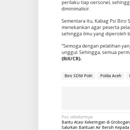
perilaku tiap oersonel, sehing
diminimalisir.
Sementara itu, Kabag Psi Biro 
menekankan agar peserta pela
sehingga ilmu yang diperoleh b
”Semoga dengan pelatihan yang
unggul. Sehingga, semua permasa
(Rill/CR).
Biro SDM Polri
Polda Aceh
N
Pos sebelumnya
Bantu Atasi Kekeringan di Grobogan,
a
Salurkan Bantuan Air Bersih Kepad