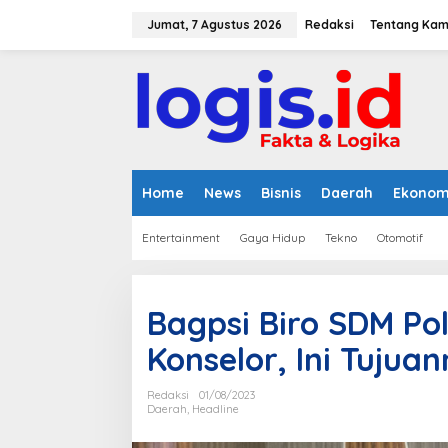
L
e
Jumat, 7 Agustus 2026
Redaksi
Tentang Kam
w
a
t
i
k
e
k
o
n
Home
News
Bisnis
Daerah
Ekonom
t
e
Entertainment
Gaya Hidup
Tekno
Otomotif
n
Bagpsi Biro SDM Po
Konselor, Ini Tujua
Redaksi
01/08/2023
Daerah
,
Headline