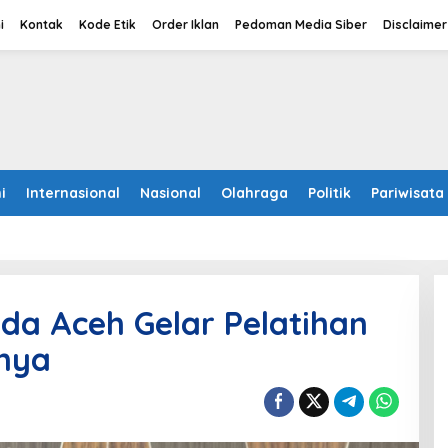
i
Kontak
Kode Etik
Order Iklan
Pedoman Media Siber
Disclaimer
i
Internasional
Nasional
Olahraga
Politik
Pariwisata
lda Aceh Gelar Pelatihan
nnya