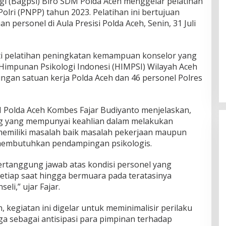
ogi (Bagpsi) Biro SDM Polda Aceh menggelar pelatihan
olri (PNPP) tahun 2023. Pelatihan ini bertujuan
ersonel di Aula Presisi Polda Aceh, Senin, 31 Juli
i pelatihan peningkatan kemampuan konselor yang
 Himpunan Psikologi Indonesi (HIMPSI) Wilayah Aceh
bungan satuan kerja Polda Aceh dan 46 personel Polres
Polda Aceh Kombes Fajar Budiyanto menjelaskan,
g yang mempunyai keahlian dalam melakukan
memiliki masalah baik masalah pekerjaan maupun
membutuhkan pendampingan psikologis.
bertanggung jawab atas kondisi personel yang
setiap saat hingga bermuara pada teratasinya
eli,” ujar Fajar.
kegiatan ini digelar untuk meminimalisir perilaku
ga sebagai antisipasi para pimpinan terhadap