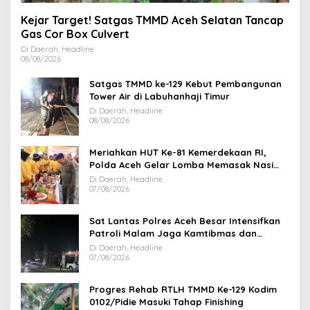
Kejar Target! Satgas TMMD Aceh Selatan Tancap
Gas Cor Box Culvert
Di Daerah, Headline
08/08/2026
Satgas TMMD ke-129 Kebut Pembangunan
Tower Air di Labuhanhaji Timur
Di Daerah, Headline
08/08/2026
Meriahkan HUT Ke-81 Kemerdekaan RI,
Polda Aceh Gelar Lomba Memasak Nasi
Goreng dan Aneka Minuman
Di Daerah, Headline
07/08/2026
Sat Lantas Polres Aceh Besar Intensifkan
Patroli Malam Jaga Kamtibmas dan
Kelancaran Lalu Lintas
Di Daerah, Headline
07/08/2026
Progres Rehab RTLH TMMD Ke-129 Kodim
0102/Pidie Masuki Tahap Finishing