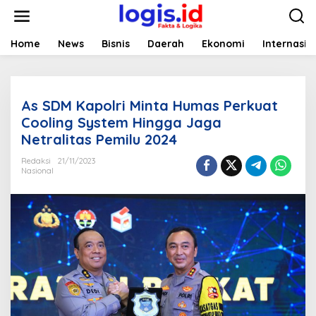
L
e
w
a
Home
News
Bisnis
Daerah
Ekonomi
Internasio
t
i
k
e
As SDM Kapolri Minta Humas Perkuat
k
o
Cooling System Hingga Jaga
n
Netralitas Pemilu 2024
t
e
Redaksi
21/11/2023
n
Nasional