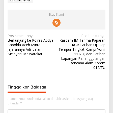
Ikuti Kami
N
Pos sebelumnya
Pos berikutnya
Berkunjung ke Polres Abdya,
Kasdam IM Terima Paparan
a
Kapolda Aceh Minta
RGB Latihan Uji Siap
v
Jajarannya Adil dalam
Tempur Tingkat Kompi Yonif
Melayani Masyarakat
112/DJ dan Latihan
i
Lapangan Penanggulangan
Bencana Alam Korem
g
012/TU
a
s
i
Tinggalkan Balasan
p
o
Alamat email Anda tidak akan dipublikasikan.
Ruas yang wajib
ditandai
*
s