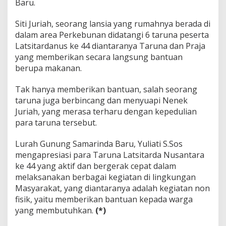
Baru.
Siti Juriah, seorang lansia yang rumahnya berada di
dalam area Perkebunan didatangi 6 taruna peserta
Latsitardanus ke 44 diantaranya Taruna dan Praja
yang memberikan secara langsung bantuan
berupa makanan.
Tak hanya memberikan bantuan, salah seorang
taruna juga berbincang dan menyuapi Nenek
Juriah, yang merasa terharu dengan kepedulian
para taruna tersebut.
Lurah Gunung Samarinda Baru, Yuliati S.Sos
mengapresiasi para Taruna Latsitarda Nusantara
ke 44 yang aktif dan bergerak cepat dalam
melaksanakan berbagai kegiatan di lingkungan
Masyarakat, yang diantaranya adalah kegiatan non
fisik, yaitu memberikan bantuan kepada warga
yang membutuhkan.
(*)