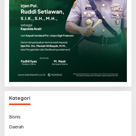
Kategori
Bisnis
Daerah