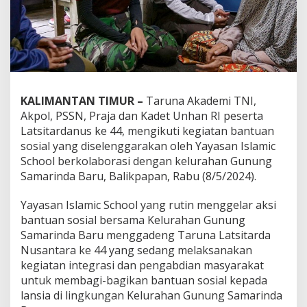
KALIMANTAN TIMUR –
Taruna Akademi TNI,
Akpol, PSSN, Praja dan Kadet Unhan RI peserta
Latsitardanus ke 44, mengikuti kegiatan bantuan
sosial yang diselenggarakan oleh Yayasan Islamic
School berkolaborasi dengan kelurahan Gunung
Samarinda Baru, Balikpapan, Rabu (8/5/2024).
Yayasan Islamic School yang rutin menggelar aksi
bantuan sosial bersama Kelurahan Gunung
Samarinda Baru menggadeng Taruna Latsitarda
Nusantara ke 44 yang sedang melaksanakan
kegiatan integrasi dan pengabdian masyarakat
untuk membagi-bagikan bantuan sosial kepada
lansia di lingkungan Kelurahan Gunung Samarinda