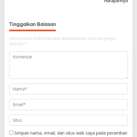
Harapannya
i
g
a
Tinggalkan Balasan
s
i
Alamat email Anda tidak akan dipublikasikan.
Ruas yang wajib
ditandai
*
p
o
s
Simpan nama, email, dan situs web saya pada peramban