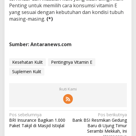
Penting untuk memilih cara konsumsi vitamin E
yang sesuai dengan kebutuhan dan kondisi tubuh
masing-masing.
(*)
Sumber: Antaranews.com
Kesehatan Kulit
Pentingnya Vitamin E
Suplemen Kulit
Ikuti Kami
N
Pos sebelumnya
Pos berikutnya
BRI Insurance Bagikan 1.000
Bank BSI Resmikan Gedung
a
Paket Takjil di Masjid Istiqlal
Baru di Ujung Timur
v
Serambi Mekkah, Ini