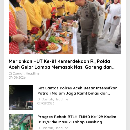
Meriahkan HUT Ke-81 Kemerdekaan RI, Polda
Aceh Gelar Lomba Memasak Nasi Goreng dan
Aneka Minuman
Di Daerah, Headline
07/08/2026
Sat Lantas Polres Aceh Besar Intensifkan
Patroli Malam Jaga Kamtibmas dan
Kelancaran Lalu Lintas
Di Daerah, Headline
07/08/2026
Progres Rehab RTLH TMMD Ke-129 Kodim
0102/Pidie Masuki Tahap Finishing
Di Daerah, Headline