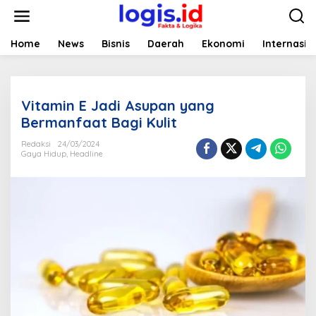
L
e
w
a
Home
News
Bisnis
Daerah
Ekonomi
Internasio
t
i
k
e
Vitamin E Jadi Asupan yang
k
o
Bermanfaat Bagi Kulit
n
t
Redaksi
24/03/2024
Gaya Hidup
,
Headline
e
n