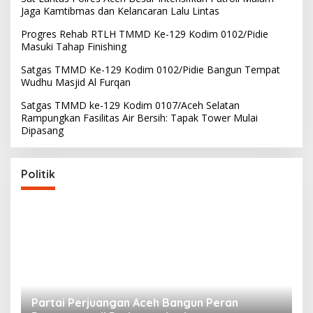
Jaga Kamtibmas dan Kelancaran Lalu Lintas
Progres Rehab RTLH TMMD Ke-129 Kodim 0102/Pidie
Masuki Tahap Finishing
Satgas TMMD Ke-129 Kodim 0102/Pidie Bangun Tempat
Wudhu Masjid Al Furqan
Satgas TMMD ke-129 Kodim 0107/Aceh Selatan
Rampungkan Fasilitas Air Bersih: Tapak Tower Mulai
Dipasang
Politik
Partai Perjuangan Aceh Bangun Peran
P