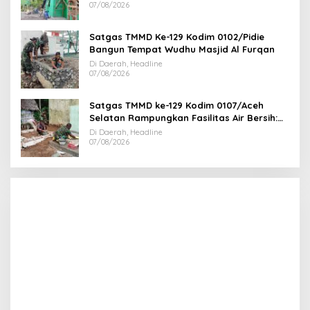
07/08/2026
Satgas TMMD Ke-129 Kodim 0102/Pidie
Bangun Tempat Wudhu Masjid Al Furqan
Di Daerah, Headline
07/08/2026
Satgas TMMD ke-129 Kodim 0107/Aceh
Selatan Rampungkan Fasilitas Air Bersih:
Tapak Tower Mulai Dipasang
Di Daerah, Headline
07/08/2026