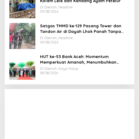
Kolam Lele dan Kandang Ayam Petelur
Di Daerah, Headline
09/08/2026
Satgas TMMD ke-129 Pasang Tower dan
Tandon Air di Dayah Lhok Panah Tanpa
Jeda
Di Daerah, Headline
09/08/2026
HUT ke-53 Bank Aceh: Momentum
Memperkuat Amanah, Menumbuhkan
Keberkahan Bagi Aceh
Di Daerah, Gaya Hidup
08/08/2026