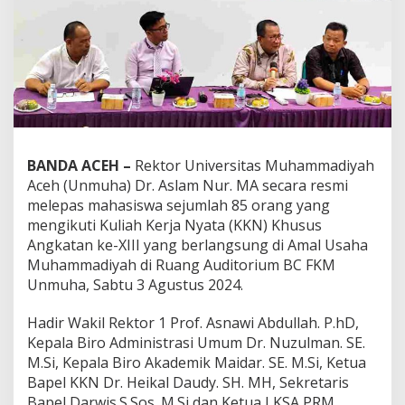
BANDA ACEH –
Rektor Universitas Muhammadiyah
Aceh (Unmuha) Dr. Aslam Nur. MA secara resmi
melepas mahasiswa sejumlah 85 orang yang
mengikuti Kuliah Kerja Nyata (KKN) Khusus
Angkatan ke-XIII yang berlangsung di Amal Usaha
Muhammadiyah di Ruang Auditorium BC FKM
Unmuha, Sabtu 3 Agustus 2024.
Hadir Wakil Rektor 1 Prof. Asnawi Abdullah. P.hD,
Kepala Biro Administrasi Umum Dr. Nuzulman. SE.
M.Si, Kepala Biro Akademik Maidar. SE. M.Si, Ketua
Bapel KKN Dr. Heikal Daudy. SH. MH, Sekretaris
Bapel Darwis.S.Sos. M.Si dan Ketua LKSA PRM