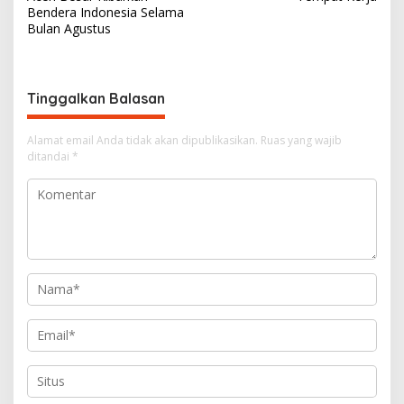
v
Bendera Indonesia Selama
i
Bulan Agustus
g
a
s
Tinggalkan Balasan
i
Alamat email Anda tidak akan dipublikasikan.
Ruas yang wajib
p
ditandai
*
o
s