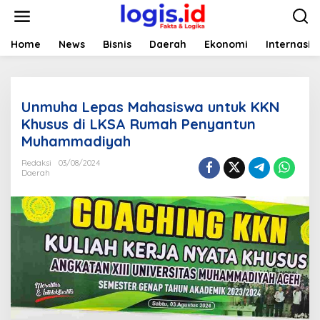
L
e
w
a
Home
News
Bisnis
Daerah
Ekonomi
Internasio
t
i
k
e
Unmuha Lepas Mahasiswa untuk KKN
k
o
Khusus di LKSA Rumah Penyantun
n
Muhammadiyah
t
e
Redaksi
03/08/2024
n
Daerah