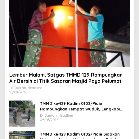
Lembur Malam, Satgas TMMD 129 Rampungkan
Air Bersih di Titik Sasaran Masjid Paya Pelumat
Di Daerah, Headline
10/08/2026
TMMD ke-129 Kodim 0102/Pidie
Rampungkan Tempat Wuduk, Lengkapi
Fasilitas Sumur Bor dan MCK
Di Daerah, Headline
09/08/2026
TMMD ke-129 Kodim 0102/Pidie Siapkan