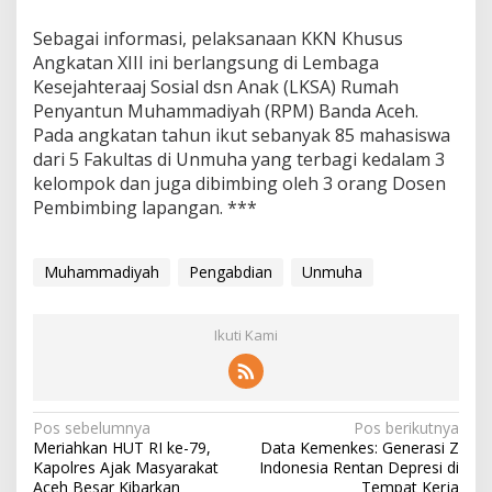
Sebagai informasi, pelaksanaan KKN Khusus
Angkatan XIII ini berlangsung di Lembaga
Kesejahteraaj Sosial dsn Anak (LKSA) Rumah
Penyantun Muhammadiyah (RPM) Banda Aceh.
Pada angkatan tahun ikut sebanyak 85 mahasiswa
dari 5 Fakultas di Unmuha yang terbagi kedalam 3
kelompok dan juga dibimbing oleh 3 orang Dosen
Pembimbing lapangan. ***
Muhammadiyah
Pengabdian
Unmuha
Ikuti Kami
N
Pos sebelumnya
Pos berikutnya
Meriahkan HUT RI ke-79,
Data Kemenkes: Generasi Z
a
Kapolres Ajak Masyarakat
Indonesia Rentan Depresi di
Aceh Besar Kibarkan
Tempat Kerja