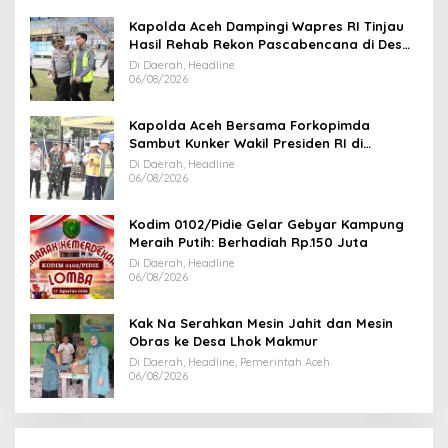
Kapolda Aceh Dampingi Wapres RI Tinjau
Hasil Rehab Rekon Pascabencana di Desa
Kendawi Gayo Lues
Di Daerah, Headline
06/08/2026
Kapolda Aceh Bersama Forkopimda
Sambut Kunker Wakil Presiden RI di
Kabupaten Bireuen
Di Daerah, Headline
06/08/2026
Kodim 0102/Pidie Gelar Gebyar Kampung
Meraih Putih: Berhadiah Rp.150 Juta
Di Daerah, Headline
06/08/2026
Kak Na Serahkan Mesin Jahit dan Mesin
Obras ke Desa Lhok Makmur
Di Daerah, Headline, Pemerintah Aceh
06/08/2026