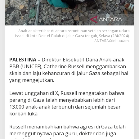
Anak-anak terlihat di antara reruntuhan setelah serangan udara
Israel di kota Deir el-Balah di Jalur Gaza tengah, Selasa (2/4/2024).
ANTARA/Xinhua/am.
PALESTINA –
Direktur Eksekutif Dana Anak-anak
PBB (UNICEF), Catherine Russell menggambarkan
skala dan laju kehancuran di Jalur Gaza sebagai hal
yang mengejutkan.
Lewat unggahan di X, Russell mengatakan bahwa
perang di Gaza telah menyebabkan lebih dari
13.000 anak-anak terbunuh dan sejumlah besar
korban luka.
Russell menambahkan bahwa agresi di Gaza telah
merenggut nyawa para guru, dokter dan juga