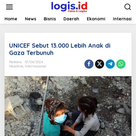
L
e
w
a
Home
News
Bisnis
Daerah
Ekonomi
Internasio
t
i
k
e
UNICEF Sebut 13.000 Lebih Anak di
k
o
Gaza Terbunuh
n
t
Redaksi
07/04/2024
Headline
,
Internasional
e
n