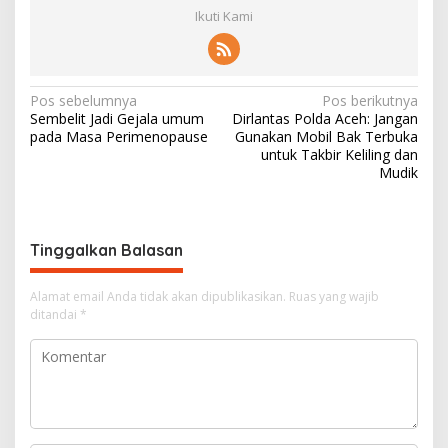
Ikuti Kami
N
Pos sebelumnya
Pos berikutnya
Sembelit Jadi Gejala umum
Dirlantas Polda Aceh: Jangan
a
pada Masa Perimenopause
Gunakan Mobil Bak Terbuka
v
untuk Takbir Keliling dan
Mudik
i
g
a
Tinggalkan Balasan
s
i
Alamat email Anda tidak akan dipublikasikan.
Ruas yang wajib
ditandai
*
p
o
s