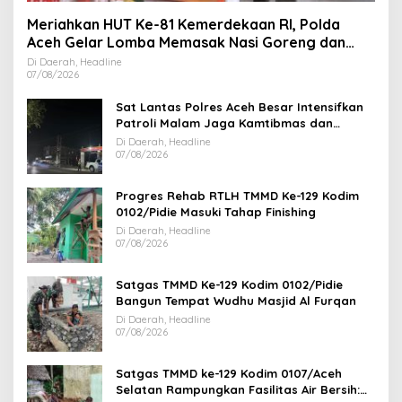
Meriahkan HUT Ke-81 Kemerdekaan RI, Polda
Aceh Gelar Lomba Memasak Nasi Goreng dan
Aneka Minuman
Di Daerah, Headline
07/08/2026
Sat Lantas Polres Aceh Besar Intensifkan
Patroli Malam Jaga Kamtibmas dan
Kelancaran Lalu Lintas
Di Daerah, Headline
07/08/2026
Progres Rehab RTLH TMMD Ke-129 Kodim
0102/Pidie Masuki Tahap Finishing
Di Daerah, Headline
07/08/2026
Satgas TMMD Ke-129 Kodim 0102/Pidie
Bangun Tempat Wudhu Masjid Al Furqan
Di Daerah, Headline
07/08/2026
Satgas TMMD ke-129 Kodim 0107/Aceh
Selatan Rampungkan Fasilitas Air Bersih: