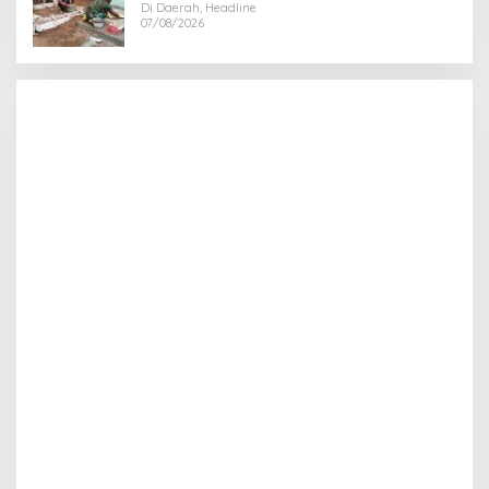
Tapak Tower Mulai Dipasang
Di Daerah, Headline
07/08/2026