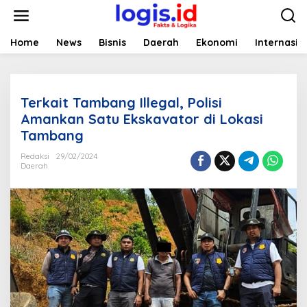
L
e
w
a
Home
News
Bisnis
Daerah
Ekonomi
Internasio
t
i
k
e
Terkait Tambang Illegal, Polisi
k
o
Amankan Satu Ekskavator di Lokasi
n
Tambang
t
e
Redaksi
29/02/2024
n
Daerah