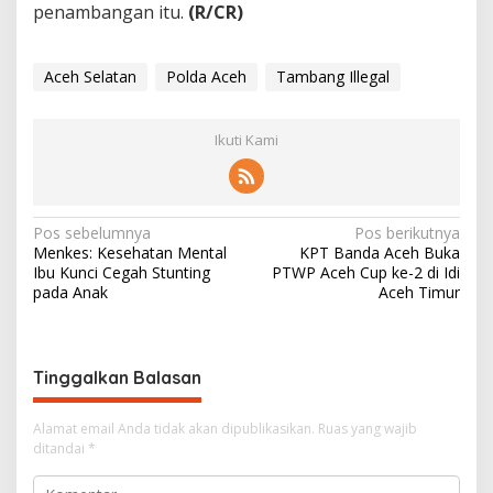
penambangan itu.
(R/CR)
Aceh Selatan
Polda Aceh
Tambang Illegal
Ikuti Kami
N
Pos sebelumnya
Pos berikutnya
Menkes: Kesehatan Mental
KPT Banda Aceh Buka
a
Ibu Kunci Cegah Stunting
PTWP Aceh Cup ke-2 di Idi
v
pada Anak
Aceh Timur
i
g
Tinggalkan Balasan
a
s
Alamat email Anda tidak akan dipublikasikan.
Ruas yang wajib
i
ditandai
*
p