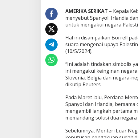
AMERIKA SERIKAT –
Kepala Keb
menyebut Spanyol, Irlandia da
untuk mengakui negara Palesti
Hal ini disampaikan Borrell p
suara mengenai upaya Palesti
(10/5/2024).
“Ini adalah tindakan simbolis y
ini mengakui keinginan negar
Slovenia, Belgia dan negara-ne
dikutip Reuters.
Pada Maret lalu, Perdana Men
Spanyol dan Irlandia, bersama 
mengambil langkah pertama me
memandang solusi dua negara s
Sebelumnya, Menteri Luar Neg
keputusan pengakuan sudah di