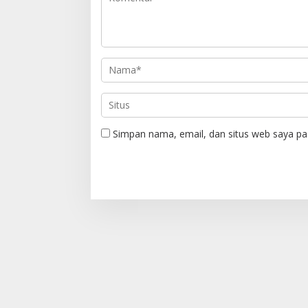
p
o
s
Simpan nama, email, dan situs web saya pa