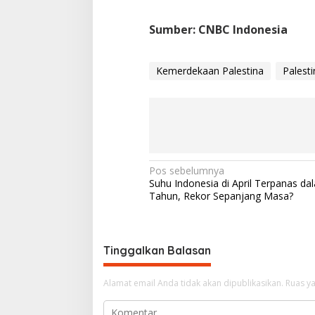
Sumber: CNBC Indonesia
Kemerdekaan Palestina
Palesti
N
Pos sebelumnya
Suhu Indonesia di April Terpanas da
a
Tahun, Rekor Sepanjang Masa?
v
i
g
Tinggalkan Balasan
a
Alamat email Anda tidak akan dipublikasikan.
Ruas ya
s
i