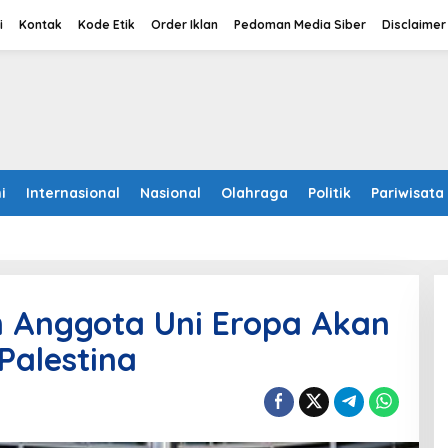
i
Kontak
Kode Etik
Order Iklan
Pedoman Media Siber
Disclaimer
i
Internasional
Nasional
Olahraga
Politik
Pariwisata
h Anggota Uni Eropa Akan
Palestina