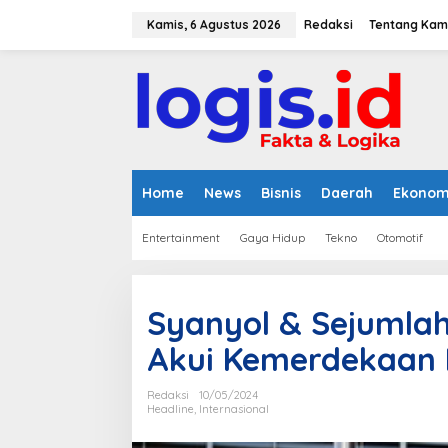
L
e
Kamis, 6 Agustus 2026
Redaksi
Tentang Kam
w
a
t
i
k
e
k
o
n
Home
News
Bisnis
Daerah
Ekonom
t
e
Entertainment
Gaya Hidup
Tekno
Otomotif
n
Syanyol & Sejumla
Akui Kemerdekaan 
Redaksi
10/05/2024
Headline
,
Internasional