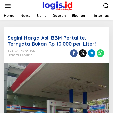
L
e
w
a
Home
News
Bisnis
Daerah
Ekonomi
Internasio
t
i
k
e
Segini Harga Asli BBM Pertalite,
k
o
Ternyata Bukan Rp 10.000 per Liter!
n
t
Redaksi
09/07/2024
Ekonomi
,
Headline
e
n