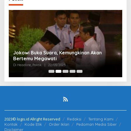
Partai Perjuangan Aceh Bangun Peran
P
Perempuan di Parlemen Aceh
M
Di Politik
|
12/03/2025
Di 
2023© logis.id Allright Reserved
Redaksi
Tentang Kami
Kontak
Kode Etik
Order Iklan
Pedoman Media Siber
Disclaimer