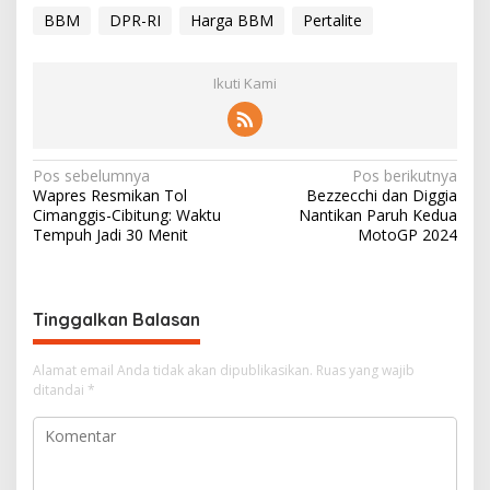
BBM
DPR-RI
Harga BBM
Pertalite
Ikuti Kami
N
Pos sebelumnya
Pos berikutnya
Wapres Resmikan Tol
Bezzecchi dan Diggia
a
Cimanggis-Cibitung: Waktu
Nantikan Paruh Kedua
v
Tempuh Jadi 30 Menit
MotoGP 2024
i
g
Tinggalkan Balasan
a
s
Alamat email Anda tidak akan dipublikasikan.
Ruas yang wajib
i
ditandai
*
p
o
s