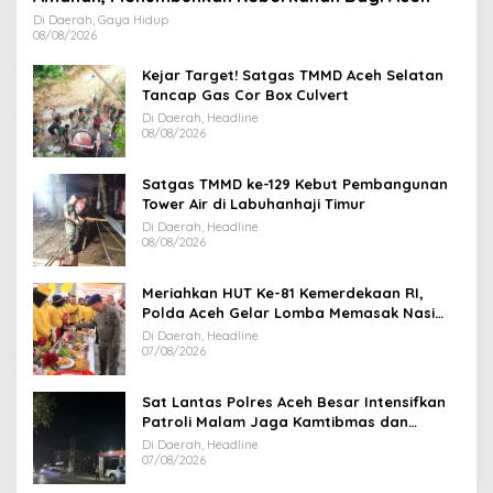
Di Daerah, Gaya Hidup
08/08/2026
Kejar Target! Satgas TMMD Aceh Selatan
Tancap Gas Cor Box Culvert
Di Daerah, Headline
08/08/2026
Satgas TMMD ke-129 Kebut Pembangunan
Tower Air di Labuhanhaji Timur
Di Daerah, Headline
08/08/2026
Meriahkan HUT Ke-81 Kemerdekaan RI,
Polda Aceh Gelar Lomba Memasak Nasi
Goreng dan Aneka Minuman
Di Daerah, Headline
07/08/2026
Sat Lantas Polres Aceh Besar Intensifkan
Patroli Malam Jaga Kamtibmas dan
Kelancaran Lalu Lintas
Di Daerah, Headline
07/08/2026