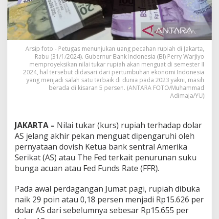
Arsip foto - Petugas menunjukan uang pecahan rupiah di Jakarta,
Rabu (31/1/2024). Gubernur Bank Indonesia (BI) Perry Warjiyo
memproyeksikan nilai tukar rupiah akan menguat di semester II
2024, hal tersebut didasari dari pertumbuhan ekonomi Indonesia
yang menjadi salah satu terbaik di dunia pada 2023 yakni, masih
berada di kisaran 5 persen. (ANTARA FOTO/Muhammad
Adimaja/YU)
JAKARTA –
Nilai tukar (kurs) rupiah terhadap dolar
AS jelang akhir pekan menguat dipengaruhi oleh
pernyataan dovish Ketua bank sentral Amerika
Serikat (AS) atau The Fed terkait penurunan suku
bunga acuan atau Fed Funds Rate (FFR).
Pada awal perdagangan Jumat pagi, rupiah dibuka
naik 29 poin atau 0,18 persen menjadi Rp15.626 per
dolar AS dari sebelumnya sebesar Rp15.655 per