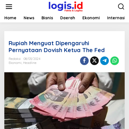
L
e
w
a
Home
News
Bisnis
Daerah
Ekonomi
Internasio
t
i
k
e
Rupiah Menguat Dipengaruhi
k
o
Pernyataan Dovish Ketua The Fed
n
t
Redaksi
08/03/2024
Ekonomi
,
Headline
e
n