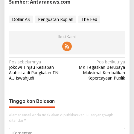
Sumber: Antaranews.com
Dollar AS
Penguatan Rupiah
The Fed
Ikuti Kami
N
Pos sebelumnya
Pos berikutnya
Jokowi Tinjau Kesiapan
MK Tegaskan Berupaya
a
Alutsista di Pangkalan TNI
Maksimal Kembalikan
v
AU Iswahjudi
Kepercayaan Publik
i
g
Tinggalkan Balasan
a
s
Alamat email Anda tidak akan dipublikasikan.
Ruas yang wajib
i
ditandai
*
p