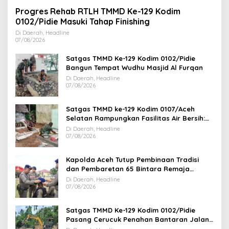
Progres Rehab RTLH TMMD Ke-129 Kodim
0102/Pidie Masuki Tahap Finishing
Di Daerah, Headline
07/08/2026
Satgas TMMD Ke-129 Kodim 0102/Pidie
Bangun Tempat Wudhu Masjid Al Furqan
Di Daerah, Headline
07/08/2026
Satgas TMMD ke-129 Kodim 0107/Aceh
Selatan Rampungkan Fasilitas Air Bersih:
Tapak Tower Mulai Dipasang
Di Daerah, Headline
07/08/2026
Kapolda Aceh Tutup Pembinaan Tradisi
dan Pembaretan 65 Bintara Remaja
Satbrimob Polda Aceh
Di Daerah, Headline
07/08/2026
Satgas TMMD Ke-129 Kodim 0102/Pidie
Pasang Cerucuk Penahan Bantaran Jalan,
Perkuat Fondasi Jembatan