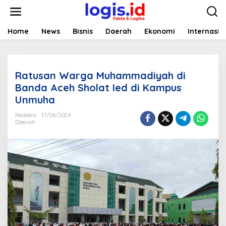
L
e
w
a
Home
News
Bisnis
Daerah
Ekonomi
Internasio
t
i
k
e
Ratusan Warga Muhammadiyah di
k
o
Banda Aceh Sholat Ied di Kampus
n
Unmuha
t
e
Redaksi
17/06/2024
n
Daerah