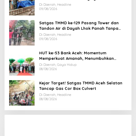
Di Daerah, Headline
09/08/2026
Satgas TMMD ke-129 Pasang Tower dan
Tandon Air di Dayah Lhok Panah Tanpa
Jeda
Di Daerah, Headline
09/08/2026
HUT ke-53 Bank Aceh: Momentum
Memperkuat Amanah, Menumbuhkan
Keberkahan Bagi Aceh
Di Daerah, Gaya Hidup
08/08/2026
Kejar Target! Satgas TMMD Aceh Selatan
Tancap Gas Cor Box Culvert
Di Daerah, Headline
08/08/2026