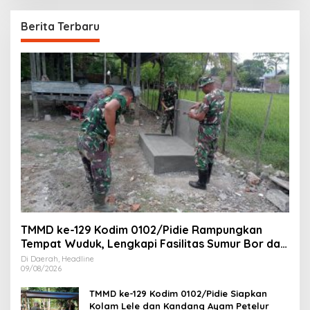
Berita Terbaru
TMMD ke-129 Kodim 0102/Pidie Rampungkan
Tempat Wuduk, Lengkapi Fasilitas Sumur Bor dan
MCK
Di Daerah, Headline
09/08/2026
TMMD ke-129 Kodim 0102/Pidie Siapkan
Kolam Lele dan Kandang Ayam Petelur