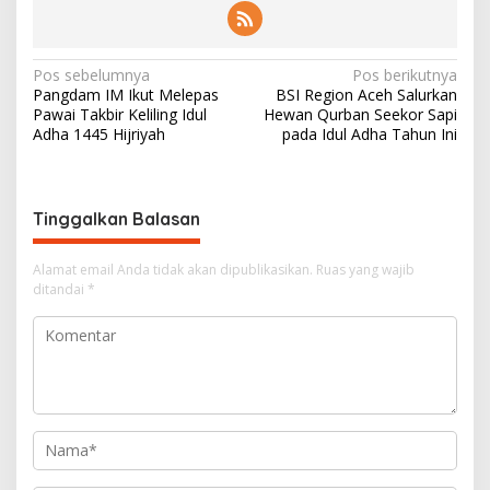
N
Pos sebelumnya
Pos berikutnya
Pangdam IM Ikut Melepas
BSI Region Aceh Salurkan
a
Pawai Takbir Keliling Idul
Hewan Qurban Seekor Sapi
v
Adha 1445 Hijriyah
pada Idul Adha Tahun Ini
i
g
Tinggalkan Balasan
a
s
Alamat email Anda tidak akan dipublikasikan.
Ruas yang wajib
i
ditandai
*
p
o
s