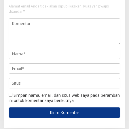
s
Alamat email Anda tidak akan dipublikasikan.
Ruas yang wajib
i
ditandai
*
p
o
s
Simpan nama, email, dan situs web saya pada peramban
ini untuk komentar saya berikutnya.