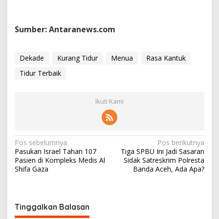
Sumber: Antaranews.com
Dekade
Kurang Tidur
Menua
Rasa Kantuk
Tidur Terbaik
Ikuti Kami
N
Pos sebelumnya
Pos berikutnya
Pasukan Israel Tahan 107
Tiga SPBU Ini Jadi Sasaran
a
Pasien di Kompleks Medis Al
Sidak Satreskrim Polresta
v
Shifa Gaza
Banda Aceh, Ada Apa?
i
g
Tinggalkan Balasan
a