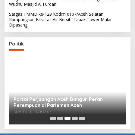
Wudhu Masjid Al Furqan
Satgas TMMD ke-129 Kodim 0107/Aceh Selatan
Rampungkan Fasilitas Air Bersih: Tapak Tower Mulai
Dipasang
Politik
Partai Perjuangan Aceh Bangun Peran
P
Perempuan di Parlemen Aceh
M
Di Politik
|
12/03/2025
Di 