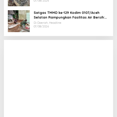
07/08/2026
Satgas TMMD ke-129 Kodim 0107/Aceh
Selatan Rampungkan Fasilitas Air Bersih:
Tapak Tower Mulai Dipasang
Di Daerah, Headline
07/08/2026