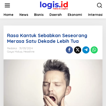
L
e
w
a
Home
News
Bisnis
Daerah
Ekonomi
Internasio
t
i
k
e
Rasa Kantuk Sebabkan Seseorang
k
o
Merasa Satu Dekade Lebih Tua
n
t
Redaksi
31/03/2024
Gaya Hidup
,
Headline
e
n