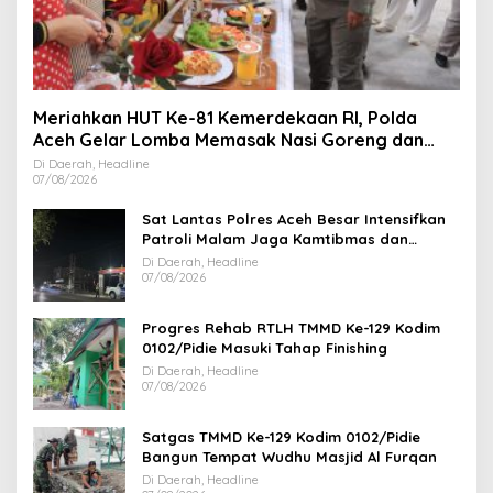
Meriahkan HUT Ke-81 Kemerdekaan RI, Polda
Aceh Gelar Lomba Memasak Nasi Goreng dan
Aneka Minuman
Di Daerah, Headline
07/08/2026
Sat Lantas Polres Aceh Besar Intensifkan
Patroli Malam Jaga Kamtibmas dan
Kelancaran Lalu Lintas
Di Daerah, Headline
07/08/2026
Progres Rehab RTLH TMMD Ke-129 Kodim
0102/Pidie Masuki Tahap Finishing
Di Daerah, Headline
07/08/2026
Satgas TMMD Ke-129 Kodim 0102/Pidie
Bangun Tempat Wudhu Masjid Al Furqan
Di Daerah, Headline