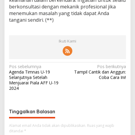
berkonsultasi dengan mekanik profesional jika
menemukan masalah yang tidak dapat Anda
tangani sendiri. (**)
Ikuti Kami
N
Pos sebelumnya
Pos berikutnya
Agenda Timnas U-19
Tampil Cantik dan Anggun:
a
Selanjutnya Setelah
Coba Cara Ini!
v
Menjuarai Piala AFF U-19
2024
i
g
a
Tinggalkan Balasan
s
i
Alamat email Anda tidak akan dipublikasikan.
Ruas yang wajib
ditandai
*