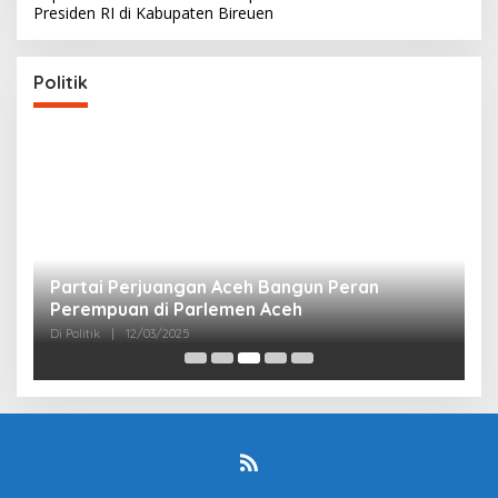
Presiden RI di Kabupaten Bireuen
Politik
Partai Perjuangan Aceh Bangun Peran
P
Perempuan di Parlemen Aceh
M
Di Politik
|
12/03/2025
Di 