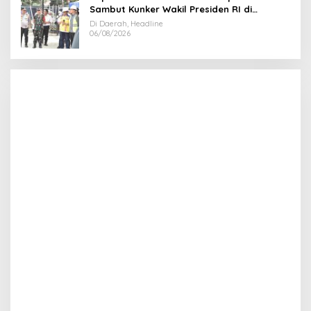
Sambut Kunker Wakil Presiden RI di
Kabupaten Bireuen
Di Daerah, Headline
06/08/2026