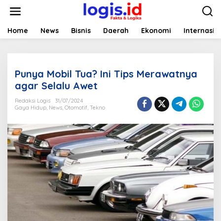
L
e
w
a
Home
News
Bisnis
Daerah
Ekonomi
Internasio
t
i
k
e
Punya Mobil Tua? Ini Tips Merawatnya
k
o
agar Selalu Awet
n
t
Redaksi Logis
31/07/2024
Gaya Hidup
,
News
,
Otomotif
,
Tekno
e
n