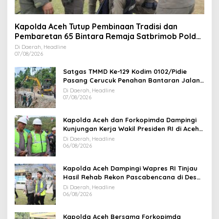
Kapolda Aceh Tutup Pembinaan Tradisi dan
Pembaretan 65 Bintara Remaja Satbrimob Polda
Aceh
Di Daerah, Headline
07/08/2026
Satgas TMMD Ke-129 Kodim 0102/Pidie
Pasang Cerucuk Penahan Bantaran Jalan,
Perkuat Fondasi Jembatan
Di Daerah, Headline
07/08/2026
Kapolda Aceh dan Forkopimda Dampingi
Kunjungan Kerja Wakil Presiden RI di Aceh
Tengah
Di Daerah, Headline
06/08/2026
Kapolda Aceh Dampingi Wapres RI Tinjau
Hasil Rehab Rekon Pascabencana di Desa
Kendawi Gayo Lues
Di Daerah, Headline
06/08/2026
Kapolda Aceh Bersama Forkopimda