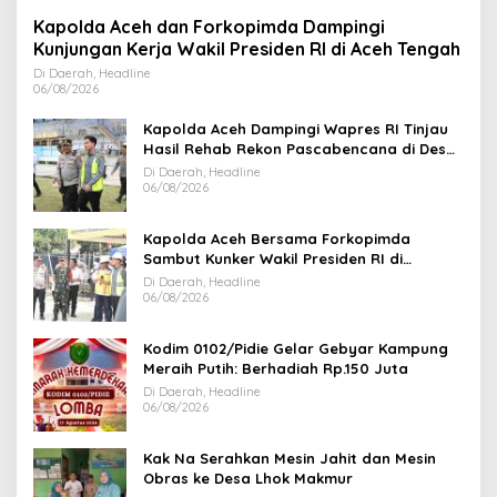
Kapolda Aceh dan Forkopimda Dampingi
Kunjungan Kerja Wakil Presiden RI di Aceh Tengah
Di Daerah, Headline
06/08/2026
Kapolda Aceh Dampingi Wapres RI Tinjau
Hasil Rehab Rekon Pascabencana di Desa
Kendawi Gayo Lues
Di Daerah, Headline
06/08/2026
Kapolda Aceh Bersama Forkopimda
Sambut Kunker Wakil Presiden RI di
Kabupaten Bireuen
Di Daerah, Headline
06/08/2026
Kodim 0102/Pidie Gelar Gebyar Kampung
Meraih Putih: Berhadiah Rp.150 Juta
Di Daerah, Headline
06/08/2026
Kak Na Serahkan Mesin Jahit dan Mesin
Obras ke Desa Lhok Makmur