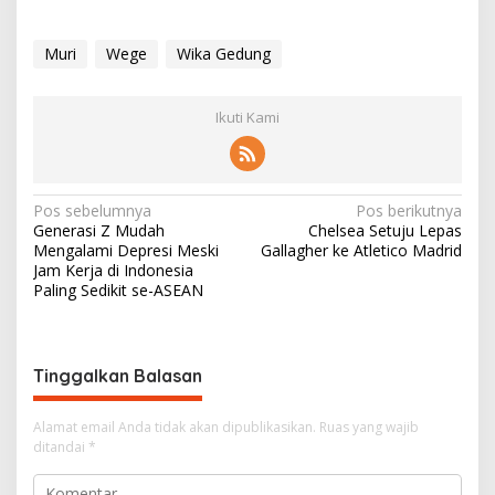
Muri
Wege
Wika Gedung
Ikuti Kami
N
Pos sebelumnya
Pos berikutnya
Generasi Z Mudah
Chelsea Setuju Lepas
a
Mengalami Depresi Meski
Gallagher ke Atletico Madrid
v
Jam Kerja di Indonesia
Paling Sedikit se-ASEAN
i
g
a
Tinggalkan Balasan
s
i
Alamat email Anda tidak akan dipublikasikan.
Ruas yang wajib
ditandai
*
p
o