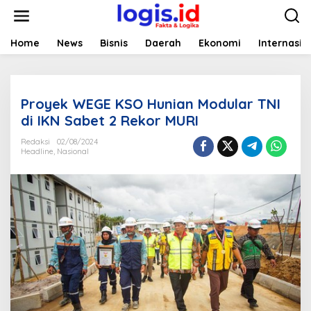
L
e
w
a
Home
News
Bisnis
Daerah
Ekonomi
Internasio
t
i
k
e
Proyek WEGE KSO Hunian Modular TNI
k
o
di IKN Sabet 2 Rekor MURI
n
t
Redaksi
02/08/2024
Headline
,
Nasional
e
n