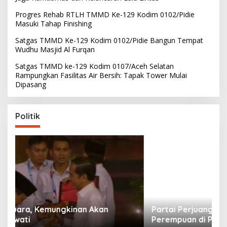
Progres Rehab RTLH TMMD Ke-129 Kodim 0102/Pidie
Masuki Tahap Finishing
Satgas TMMD Ke-129 Kodim 0102/Pidie Bangun Tempat
Wudhu Masjid Al Furqan
Satgas TMMD ke-129 Kodim 0107/Aceh Selatan
Rampungkan Fasilitas Air Bersih: Tapak Tower Mulai
Dipasang
Politik
Partai Perjuangan Aceh Bangun Peran
P
Perempuan di Parlemen Aceh
M