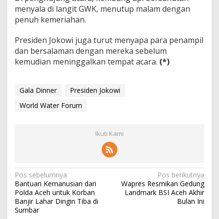
menyala di langit GWK, menutup malam dengan
penuh kemeriahan.
P
residen Jokowi juga turut menyapa para penampil
dan bersalaman dengan mereka sebelum
kemudian meninggalkan tempat acara.
(*)
Gala Dinner
Presiden Jokowi
World Water Forum
Ikuti Kami
N
Pos sebelumnya
Pos berikutnya
Bantuan Kemanusian dari
Wapres Resmikan Gedung
a
Polda Aceh untuk Korban
Landmark BSI Aceh Akhir
v
Banjir Lahar Dingin Tiba di
Bulan Ini
Sumbar
i