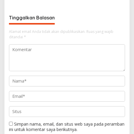
g
a
Tinggalkan Balasan
s
i
Alamat email Anda tidak akan dipublikasikan.
Ruas yang wajib
ditandai
*
p
o
s
Simpan nama, email, dan situs web saya pada peramban
ini untuk komentar saya berikutnya.