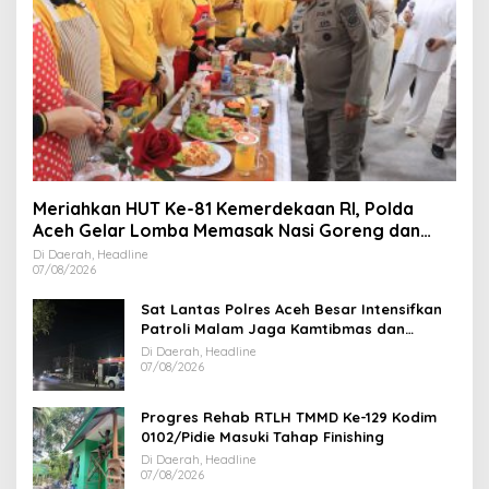
Meriahkan HUT Ke-81 Kemerdekaan RI, Polda
Aceh Gelar Lomba Memasak Nasi Goreng dan
Aneka Minuman
Di Daerah, Headline
07/08/2026
Sat Lantas Polres Aceh Besar Intensifkan
Patroli Malam Jaga Kamtibmas dan
Kelancaran Lalu Lintas
Di Daerah, Headline
07/08/2026
Progres Rehab RTLH TMMD Ke-129 Kodim
0102/Pidie Masuki Tahap Finishing
Di Daerah, Headline
07/08/2026