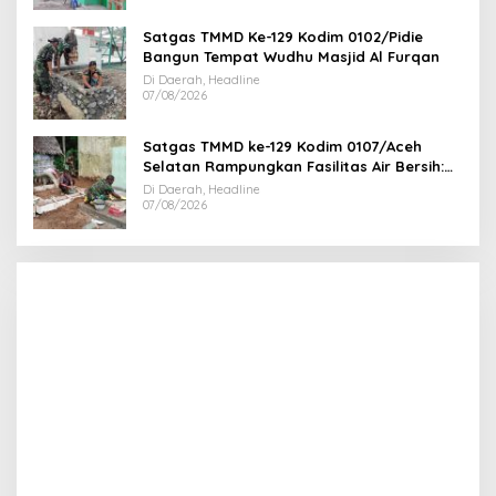
Satgas TMMD Ke-129 Kodim 0102/Pidie
Bangun Tempat Wudhu Masjid Al Furqan
Di Daerah, Headline
07/08/2026
Satgas TMMD ke-129 Kodim 0107/Aceh
Selatan Rampungkan Fasilitas Air Bersih:
Tapak Tower Mulai Dipasang
Di Daerah, Headline
07/08/2026