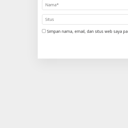
Simpan nama, email, dan situs web saya pa