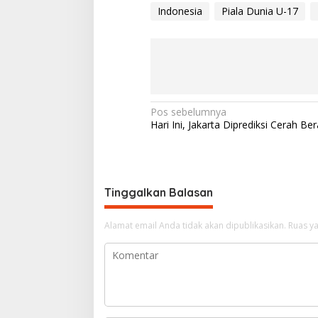
Indonesia
Piala Dunia U-17
N
Pos sebelumnya
Hari Ini, Jakarta Diprediksi Cerah B
a
v
i
g
Tinggalkan Balasan
a
Alamat email Anda tidak akan dipublikasikan.
Ruas ya
s
i
p
o
s