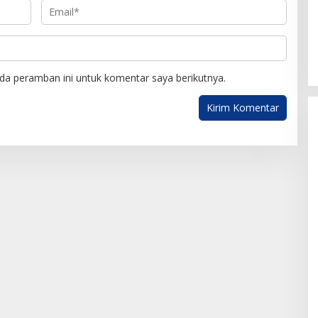
da peramban ini untuk komentar saya berikutnya.