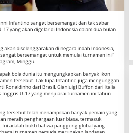
anni Infantino sangat bersemangat dan tak sabar
-17 yang akan digelar di Indonesia dalam dua bulan
ng akan diselenggarakan di negara indah Indonesia,
a sangat bersemangat untuk memulai turnamen ini!”
stagram, Minggu.
sepak bola dunia itu mengungkapkan banyak ikon
rnamen tersebut. Tak lupa Infantino juga mengunggah
i Ronaldinho dari Brasil, Gianluigi Buffon dari Italia
 Inggris U-17 yang menjuarai turnamen ini tahun
ajang tersebut telah menampilkan banyak pemain yang
dan meraih penghargaan luar biasa, termasuk
 Ini adalah bukti bahwa panggung global yang
 berbagai turnamen pemuda merupakan landasan