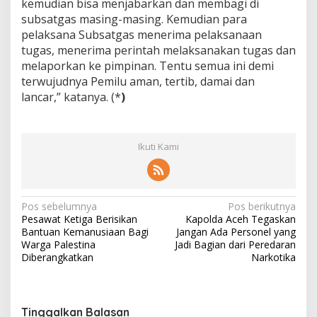
kemudian bisa menjabarkan dan membagi di
subsatgas masing-masing. Kemudian para
pelaksana Subsatgas menerima pelaksanaan
tugas, menerima perintah melaksanakan tugas dan
melaporkan ke pimpinan. Tentu semua ini demi
terwujudnya Pemilu aman, tertib, damai dan
lancar,” katanya. (*
)
Ikuti Kami
N
Pos sebelumnya
Pos berikutnya
Pesawat Ketiga Berisikan
Kapolda Aceh Tegaskan
a
Bantuan Kemanusiaan Bagi
Jangan Ada Personel yang
v
Warga Palestina
Jadi Bagian dari Peredaran
Diberangkatkan
Narkotika
i
g
a
Tinggalkan Balasan