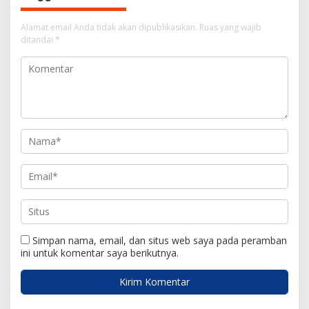
s
i
Alamat email Anda tidak akan dipublikasikan.
Ruas yang wajib
ditandai
*
p
o
s
Simpan nama, email, dan situs web saya pada peramban
ini untuk komentar saya berikutnya.