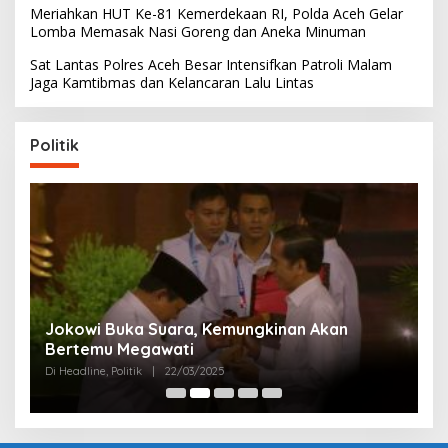
Meriahkan HUT Ke-81 Kemerdekaan RI, Polda Aceh Gelar
Lomba Memasak Nasi Goreng dan Aneka Minuman
Sat Lantas Polres Aceh Besar Intensifkan Patroli Malam
Jaga Kamtibmas dan Kelancaran Lalu Lintas
Politik
Partai Perjuangan Aceh Bangun Peran
P
Perempuan di Parlemen Aceh
M
Di Politik
|
12/03/2025
Di 