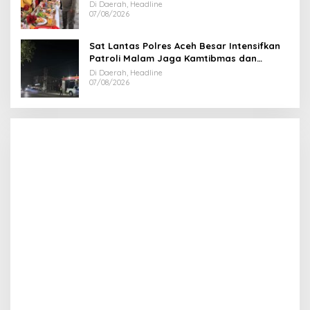
Goreng dan Aneka Minuman
Di Daerah, Headline
07/08/2026
Sat Lantas Polres Aceh Besar Intensifkan
Patroli Malam Jaga Kamtibmas dan
Kelancaran Lalu Lintas
Di Daerah, Headline
07/08/2026