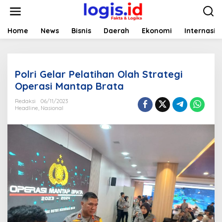
L
e
w
a
Home
News
Bisnis
Daerah
Ekonomi
Internasio
t
i
k
e
Polri Gelar Pelatihan Olah Strategi
k
o
Operasi Mantap Brata
n
t
Redaksi
06/11/2023
Headline
,
Nasional
e
n