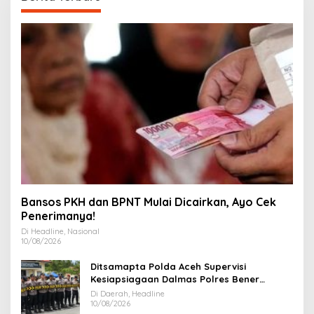
Bansos PKH dan BPNT Mulai Dicairkan, Ayo Cek
Penerimanya!
Di Headline, Nasional
10/08/2026
Ditsamapta Polda Aceh Supervisi
Kesiapsiagaan Dalmas Polres Bener
Meriah
Di Daerah, Headline
10/08/2026