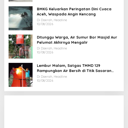
BMKG Keluarkan Peringatan Dini Cuaca
Aceh, Waspada Angin Kencang
Di Daerah, Headline
10/08/2026
Ditunggu Warga, Air Sumur Bor Masjid Aur
Pelumat Akhirnya Mengalir
Di Daerah, Headline
10/08/2026
Lembur Malam, Satgas TMMD 129
Rampungkan Air Bersih di Titik Sasaran
Masjid Paya Pelumat
Di Daerah, Headline
10/08/2026