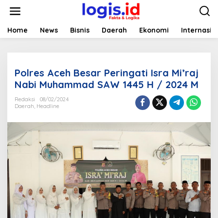
L
e
w
a
Home
News
Bisnis
Daerah
Ekonomi
Internasio
t
i
k
e
Polres Aceh Besar Peringati Isra Mi’raj
k
o
Nabi Muhammad SAW 1445 H / 2024 M
n
t
Redaksi
08/02/2024
Daerah
,
Headline
e
n