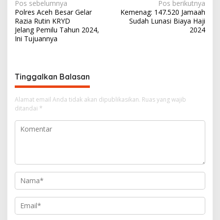
N
Pos sebelumnya
Pos berikutnya
Polres Aceh Besar Gelar
Kemenag: 147.520 Jamaah
a
Razia Rutin KRYD
Sudah Lunasi Biaya Haji
v
Jelang Pemilu Tahun 2024,
2024
Ini Tujuannya
i
g
a
Tinggalkan Balasan
s
i
Alamat email Anda tidak akan dipublikasikan.
Ruas yang wajib
ditandai
*
p
o
s