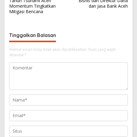
Tahun Tsunami Aceh
Bisnis dan Direktur Dana
v
Momentum Tingkatkan
dan Jasa Bank Aceh
Mitigasi Bencana
i
g
a
Tinggalkan Balasan
s
i
Alamat email Anda tidak akan dipublikasikan.
Ruas yang wajib
ditandai
*
p
o
s