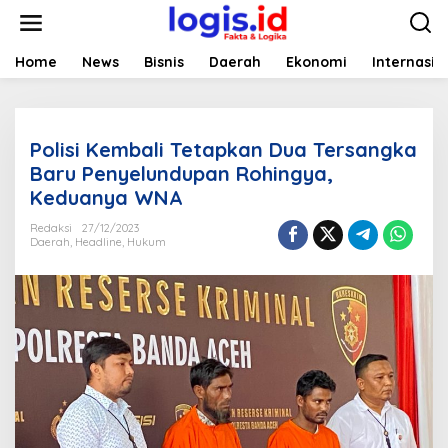
L
e
w
a
Home
News
Bisnis
Daerah
Ekonomi
Internasio
t
i
k
e
Polisi Kembali Tetapkan Dua Tersangka
k
o
Baru Penyelundupan Rohingya,
n
Keduanya WNA
t
e
Redaksi
27/12/2023
n
Daerah
,
Headline
,
Hukum