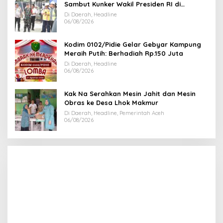
Sambut Kunker Wakil Presiden RI di
Kabupaten Bireuen
Di Daerah, Headline
06/08/2026
Kodim 0102/Pidie Gelar Gebyar Kampung
Meraih Putih: Berhadiah Rp.150 Juta
Di Daerah, Headline
06/08/2026
Kak Na Serahkan Mesin Jahit dan Mesin
Obras ke Desa Lhok Makmur
Di Daerah, Headline, Pemerintah Aceh
06/08/2026