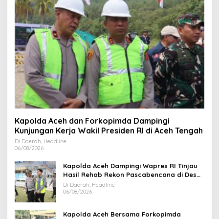
Kapolda Aceh dan Forkopimda Dampingi
Kunjungan Kerja Wakil Presiden RI di Aceh Tengah
Di Daerah, Headline
06/08/2026
Kapolda Aceh Dampingi Wapres RI Tinjau
Hasil Rehab Rekon Pascabencana di Desa
Kendawi Gayo Lues
Di Daerah, Headline
06/08/2026
Kapolda Aceh Bersama Forkopimda