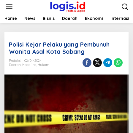
L
e
w
a
Home
News
Bisnis
Daerah
Ekonomi
Internasio
t
i
k
e
Polisi Kejar Pelaku yang Pembunuh
k
o
Wanita Asal Kota Sabang
n
t
Redaksi
02/01/2024
Daerah
,
Headline
,
Hukum
e
n