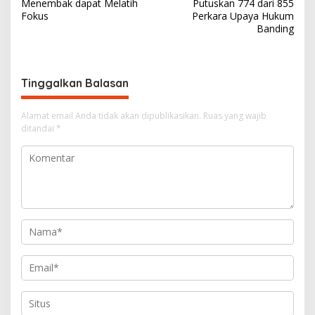
a
Menembak dapat Melatih
Putuskan 774 dari 855
v
Fokus
Perkara Upaya Hukum
Banding
i
g
a
Tinggalkan Balasan
s
i
Alamat email Anda tidak akan dipublikasikan.
Ruas yang wajib
ditandai
*
p
o
s