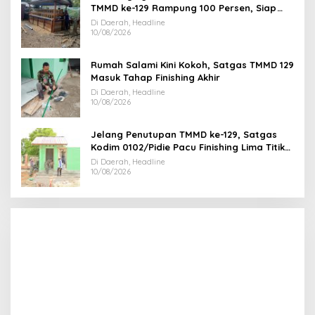
TMMD ke-129 Rampung 100 Persen, Siap
Dukung Kemandirian Pangan Warga
Di Daerah, Headline
10/08/2026
Rumah Salami Kini Kokoh, Satgas TMMD 129
Masuk Tahap Finishing Akhir
Di Daerah, Headline
10/08/2026
Jelang Penutupan TMMD ke-129, Satgas
Kodim 0102/Pidie Pacu Finishing Lima Titik
MCK dan Sumur Bor
Di Daerah, Headline
10/08/2026