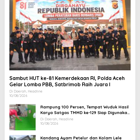
Sambut HUT ke-81 Kemerdekaan RI, Polda Aceh
Gelar Lomba PBB, Satbrimob Raih Juara I
Di Daerah, Headline
10/08/2026
Rampung 100 Persen, Tempat Wuduk Hasil
Karya Satgas TMMD ke-129 Siap Digunakan
Warga
Di Daerah, Headline
10/08/2026
Kandang Ayam Petelur dan Kolam Lele