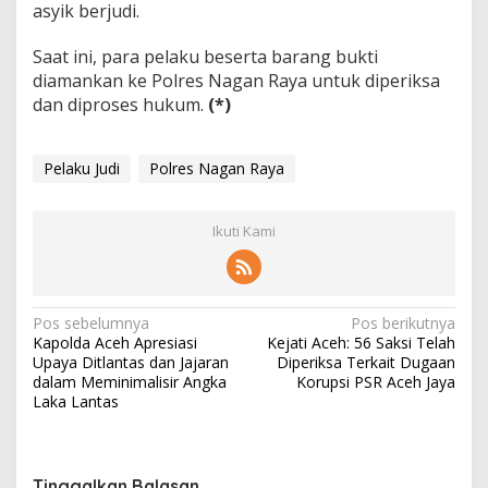
asyik berjudi.
Saat ini, para pelaku beserta barang bukti
diamankan ke Polres Nagan Raya untuk diperiksa
dan diproses hukum.
(*)
Pelaku Judi
Polres Nagan Raya
Ikuti Kami
N
Pos sebelumnya
Pos berikutnya
Kapolda Aceh Apresiasi
Kejati Aceh: 56 Saksi Telah
a
Upaya Ditlantas dan Jajaran
Diperiksa Terkait Dugaan
v
dalam Meminimalisir Angka
Korupsi PSR Aceh Jaya
Laka Lantas
i
g
a
Tinggalkan Balasan