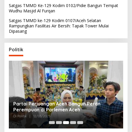
Satgas TMMD Ke-129 Kodim 0102/Pidie Bangun Tempat
Wudhu Masjid Al Furqan
Satgas TMMD ke-129 Kodim 0107/Aceh Selatan
Rampungkan Fasilitas Air Bersih: Tapak Tower Mulai
Dipasang
Politik
Partai Perjuangan Aceh Bangun Peran
P
Perempuan di Parlemen Aceh
M
Di Politik
|
12/03/2025
Di 