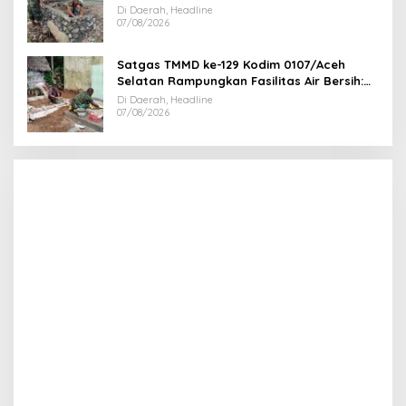
Di Daerah, Headline
07/08/2026
Satgas TMMD ke-129 Kodim 0107/Aceh
Selatan Rampungkan Fasilitas Air Bersih:
Tapak Tower Mulai Dipasang
Di Daerah, Headline
07/08/2026