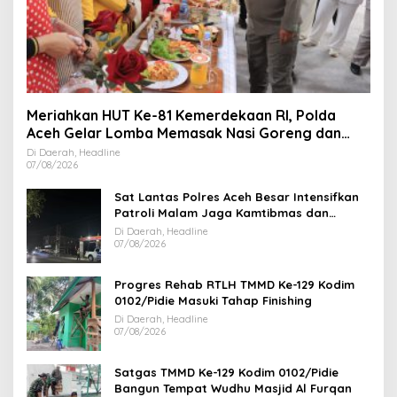
Meriahkan HUT Ke-81 Kemerdekaan RI, Polda
Aceh Gelar Lomba Memasak Nasi Goreng dan
Aneka Minuman
Di Daerah, Headline
07/08/2026
Sat Lantas Polres Aceh Besar Intensifkan
Patroli Malam Jaga Kamtibmas dan
Kelancaran Lalu Lintas
Di Daerah, Headline
07/08/2026
Progres Rehab RTLH TMMD Ke-129 Kodim
0102/Pidie Masuki Tahap Finishing
Di Daerah, Headline
07/08/2026
Satgas TMMD Ke-129 Kodim 0102/Pidie
Bangun Tempat Wudhu Masjid Al Furqan