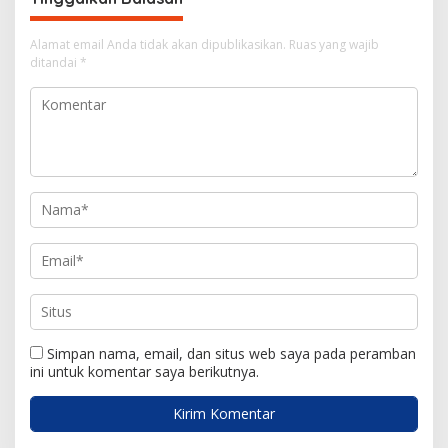
s
i
Alamat email Anda tidak akan dipublikasikan.
Ruas yang wajib
ditandai
*
p
o
s
Simpan nama, email, dan situs web saya pada peramban
ini untuk komentar saya berikutnya.