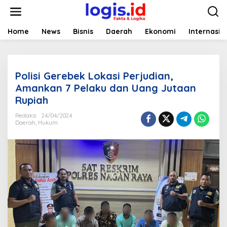
L
e
w
a
Home
News
Bisnis
Daerah
Ekonomi
Internasio
t
i
k
e
Polisi Gerebek Lokasi Perjudian,
k
o
Amankan 7 Pelaku dan Uang Jutaan
n
Rupiah
t
e
Redaksi
24/04/2024
n
Daerah
,
Hukum