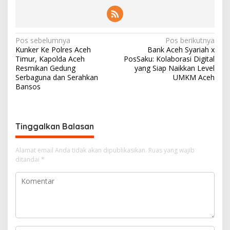
N
Pos sebelumnya
Pos berikutnya
Kunker Ke Polres Aceh
Bank Aceh Syariah x
a
Timur, Kapolda Aceh
PosSaku: Kolaborasi Digital
v
Resmikan Gedung
yang Siap Naikkan Level
Serbaguna dan Serahkan
UMKM Aceh
i
Bansos
g
a
s
Tinggalkan Balasan
i
Alamat email Anda tidak akan dipublikasikan.
Ruas yang wajib
p
ditandai
*
o
s