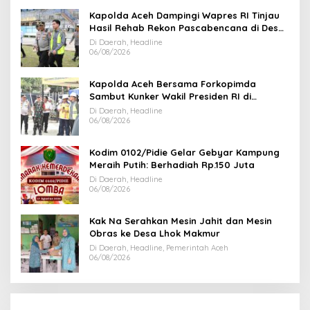
Kapolda Aceh Dampingi Wapres RI Tinjau
Hasil Rehab Rekon Pascabencana di Desa
Kendawi Gayo Lues
Di Daerah, Headline
06/08/2026
Kapolda Aceh Bersama Forkopimda
Sambut Kunker Wakil Presiden RI di
Kabupaten Bireuen
Di Daerah, Headline
06/08/2026
Kodim 0102/Pidie Gelar Gebyar Kampung
Meraih Putih: Berhadiah Rp.150 Juta
Di Daerah, Headline
06/08/2026
Kak Na Serahkan Mesin Jahit dan Mesin
Obras ke Desa Lhok Makmur
Di Daerah, Headline, Pemerintah Aceh
06/08/2026