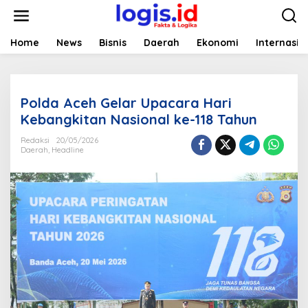
L
e
w
a
Home
News
Bisnis
Daerah
Ekonomi
Internasio
t
i
k
e
Polda Aceh Gelar Upacara Hari
k
o
Kebangkitan Nasional ke-118 Tahun
n
t
Redaksi
20/05/2026
Daerah
,
Headline
e
n