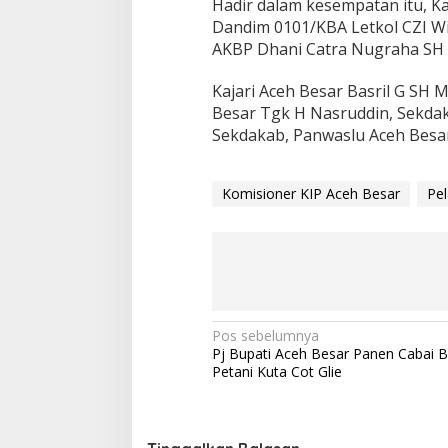
Hadir dalam kesempatan itu, K
Dandim 0101/KBA Letkol CZI Wi
AKBP Dhani Catra Nugraha SH 
Kajari Aceh Besar Basril G SH
Besar Tgk H Nasruddin, Sekdak
Sekdakab, Panwaslu Aceh Besar
Komisioner KIP Aceh Besar
Pel
N
Pos sebelumnya
Pj Bupati Aceh Besar Panen Cabai 
a
Petani Kuta Cot Glie
v
i