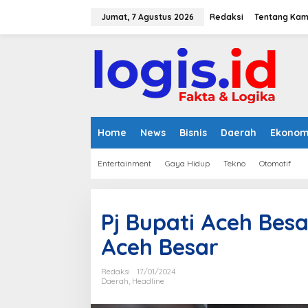
L
e
Jumat, 7 Agustus 2026
Redaksi
Tentang Kam
w
a
t
i
k
e
k
o
n
Home
News
Bisnis
Daerah
Ekonom
t
e
Entertainment
Gaya Hidup
Tekno
Otomotif
n
Pj Bupati Aceh Besa
Aceh Besar
Redaksi
17/01/2024
Daerah
,
Headline