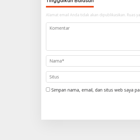
g
Tinggalkan Balasan
a
Alamat email Anda tidak akan dipublikasikan.
Ruas ya
s
i
p
o
s
Simpan nama, email, dan situs web saya pa