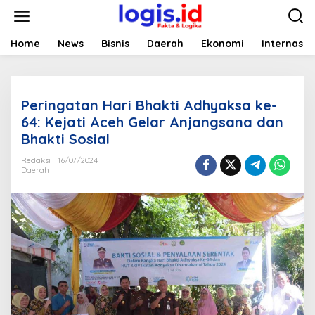
L
e
w
a
Home
News
Bisnis
Daerah
Ekonomi
Internasio
t
i
k
e
Peringatan Hari Bhakti Adhyaksa ke-
k
o
64: Kejati Aceh Gelar Anjangsana dan
n
Bhakti Sosial
t
e
Redaksi
16/07/2024
n
Daerah