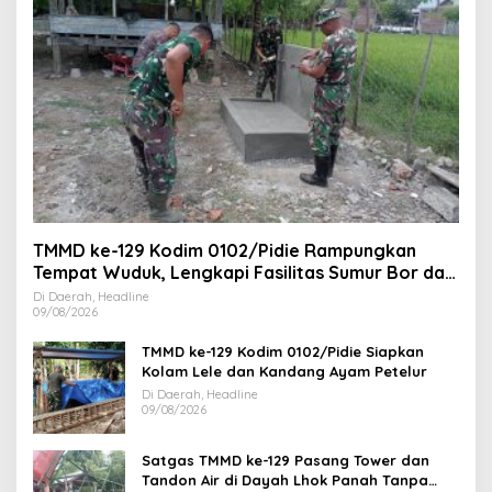
TMMD ke-129 Kodim 0102/Pidie Rampungkan
Tempat Wuduk, Lengkapi Fasilitas Sumur Bor dan
MCK
Di Daerah, Headline
09/08/2026
TMMD ke-129 Kodim 0102/Pidie Siapkan
Kolam Lele dan Kandang Ayam Petelur
Di Daerah, Headline
09/08/2026
Satgas TMMD ke-129 Pasang Tower dan
Tandon Air di Dayah Lhok Panah Tanpa