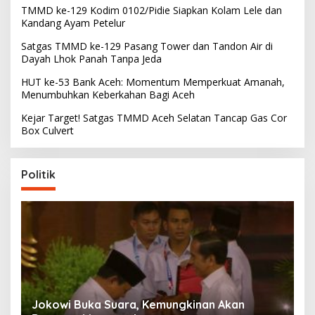
TMMD ke-129 Kodim 0102/Pidie Siapkan Kolam Lele dan
Kandang Ayam Petelur
Satgas TMMD ke-129 Pasang Tower dan Tandon Air di
Dayah Lhok Panah Tanpa Jeda
HUT ke-53 Bank Aceh: Momentum Memperkuat Amanah,
Menumbuhkan Keberkahan Bagi Aceh
Kejar Target! Satgas TMMD Aceh Selatan Tancap Gas Cor
Box Culvert
Politik
Partai Perjuangan Aceh Bangun Peran
P