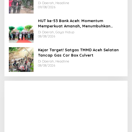
Jeda
Di Daerah, Headline
09/08/2026
HUT ke-53 Bank Aceh: Momentum
Memperkuat Amanah, Menumbuhkan
Keberkahan Bagi Aceh
Di Daerah, Gaya Hidup
08/08/2026
Kejar Target! Satgas TMMD Aceh Selatan
Tancap Gas Cor Box Culvert
Di Daerah, Headline
08/08/2026